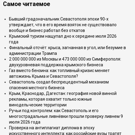
Самое читаемое
Бывший градоначальник Севастополя эпохи 90-х
утверждает, что в его время взяток не существовало
вообще и бизнес работал без откатов
Крымский туризм нащупал дно к середине июля 2026
года
Финальный отсчёт: крыса, загнанная в угол, или безумие в
администрации Трампа
2 000 000 000 из Москвы и 473 000 000 из Симферополя:
двухуровневая поддержка крымского бизнеса
Газ вместо бензина: как топливный кризис меняет
автожизнь Крыма и Севастополя?
Севастополь создал беспрецедентный механизм
спасения местного бизнеса
Крым, Краснодар, Дагестан: география новой винной
рекламы, которая охватит только южные
винодельческие территории
Ручьи под контролем: как Севастополь и его
многострадальные ливнёвки прошли проверку ливнем 9
июля 2026 года
Проверка на антиплагиат диплома в эпоху
искусственного интеллекта: как российские вузы тратят