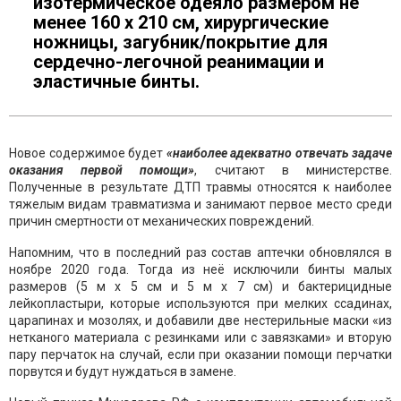
изотермическое одеяло размером не
менее 160 х 210 см, хирургические
ножницы, загубник/покрытие для
сердечно-легочной реанимации и
эластичные бинты.
Новое содержимое будет
«наиболее адекватно отвечать задаче
оказания первой помощи»
, считают в министерстве.
Полученные в результате ДТП травмы относятся к наиболее
тяжелым видам травматизма и занимают первое место среди
причин смертности от механических повреждений.
Напомним, что в последний раз состав аптечки обновлялся в
ноябре 2020 года. Тогда из неё исключили бинты малых
размеров (5 м х 5 см и 5 м х 7 см) и бактерицидные
лейкопластыри, которые используются при мелких ссадинах,
царапинах и мозолях, и добавили две нестерильные маски «из
нетканого материала с резинками или с завязками» и вторую
пару перчаток на случай, если при оказании помощи перчатки
порвутся и будут нуждаться в замене.