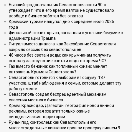
Бывший градоначальник Севастополя эпохи 90-х
утверждает, что в его время взяток не существовало
вообще и бизнес работал без откатов
Крымский туризм нащупал дно к середине июля 2026
года
Финальный отсчёт: крыса, загнанная в угол, или безумие в
администрации Трампа
Ритуал вместо диалога: как Заксобрание Севастополя
закрыло сессию без севастопольцев
48 часов без света и воды: как крымчанам получить
выплату за отсутствие света и воды во время ЧС?
Газ вместо бензина: как топливный кризис меняет
автожизнь Крыма и Севастополя?
Севастополь готовится к выборам в Госдуму: 187
участков, штаб наблюдения и семьи, которые делают эту
работу вместе
Севастополь создал беспрецедентный механизм
спасения местного бизнеса
Крым, Краснодар, Дагестан: география новой винной
рекламы, которая охватит только южные
винодельческие территории
Ручьи под контролем: как Севастополь и его
многострадальные ливнёвки прошли проверку ливнем 9