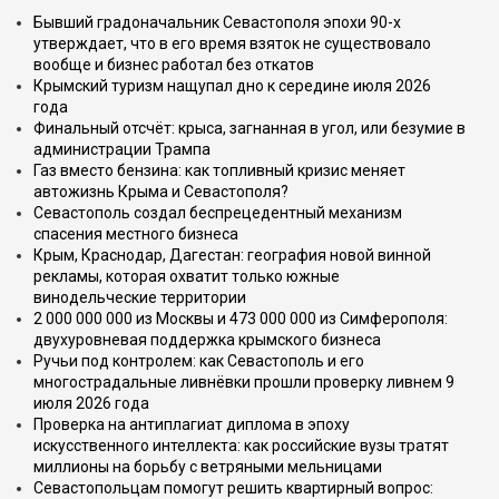
Бывший градоначальник Севастополя эпохи 90-х
утверждает, что в его время взяток не существовало
вообще и бизнес работал без откатов
Крымский туризм нащупал дно к середине июля 2026
года
Финальный отсчёт: крыса, загнанная в угол, или безумие в
администрации Трампа
Газ вместо бензина: как топливный кризис меняет
автожизнь Крыма и Севастополя?
Севастополь создал беспрецедентный механизм
спасения местного бизнеса
Крым, Краснодар, Дагестан: география новой винной
рекламы, которая охватит только южные
винодельческие территории
2 000 000 000 из Москвы и 473 000 000 из Симферополя:
двухуровневая поддержка крымского бизнеса
Ручьи под контролем: как Севастополь и его
многострадальные ливнёвки прошли проверку ливнем 9
июля 2026 года
Проверка на антиплагиат диплома в эпоху
искусственного интеллекта: как российские вузы тратят
миллионы на борьбу с ветряными мельницами
Севастопольцам помогут решить квартирный вопрос: