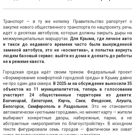
Транспорт — в ту же копилку. Правительство рапортует о
закупке нового общественного транспорта по нацпроекту, речь
идёт о десятках автобусов, которые должны закрыть дыры на
межмуниципальных маршрутах.
Для Крыма, где личное авто
и такси до недавнего времени часто были вынужденной
заменой автобуса, это не «косметика», а попытка вернуть
людям базовый сервис: выйти из дома и доехать до работы
не в режиме квеста.
Городская среда идёт своим треком. Федеральный проект
«Формирование комфортной городской среды» в Крыму давно
не про один‑два сквера.
В 2025‑м на обсуждение выносили 35
объектов из 11 муниципалитетов, теперь в голосовании
участвует 24 общественные территории из девяти
:
Бахчисарай, Евпатория, Керчь, Саки, Феодосия, Алушта,
Белогорск, Симферополь и Раздольное.
Это не становится
автоматически «уютными городами», но меняет карту — жители
выбирают конкретные дворы, набережные, парки, а не
абстрактные «мероприятия по благоустройству». В исходном
тексте фигурировали семь городов — фактически же охват