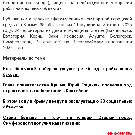
Севастьяновка и др.), акцент на необходимости ускорения
работ на ключевых объектах.
Публикации о проекте «Формирование комфортной городской
среды» в Крыму: 35 объектов из 11 муниципалитетов в 2025
году; 24 территории из девяти муниципалитетов (Бахчисарай,
Евпатория, Керчь, Саки, Феодосия, Алушта, Белогорск,
Симферополь, Раздольное) во Всероссийском голосовании
2026 года.
Материалы по теме:
Коктебель ждёт набережную уже третий год: стройка вновь
буксует
Глава правительства Крыма Юрий Гоцанюк проверил ход
строительства набережной в Коктебеле
В этом году в Крыму введут в эксплуатацию 30 социальных
объектов
Стоки больше не текут по улицам: Старый город
Симферополя получил канализацию
«ИНФОРМЕР»