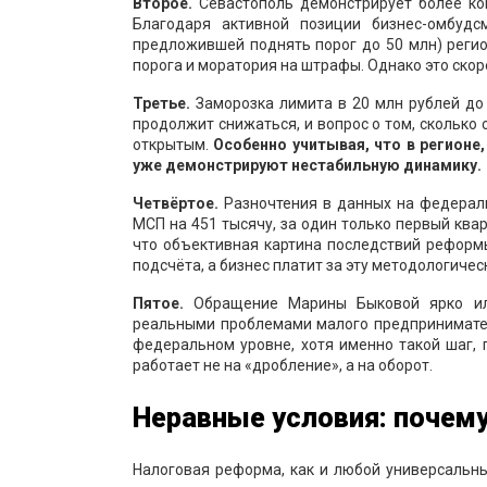
Второе.
Севастополь демонстрирует более кон
Благодаря активной позиции бизнес-омбудс
предложившей поднять порог до 50 млн) реги
порога и моратория на штрафы. Однако это скор
Третье.
Заморозка лимита в 20 млн рублей до 
продолжит снижаться, и вопрос о том, сколько
открытым.
Особенно учитывая, что в регионе
уже демонстрируют нестабильную динамику.
Четвёртое.
Разночтения в данных на федераль
МСП на 451 тысячу, за один только первый ква
что объективная картина последствий реформ
подсчёта, а бизнес платит за эту методологиче
Пятое.
Обращение Марины Быковой ярко илл
реальными проблемами малого предпринимател
федеральном уровне, хотя именно такой шаг, 
работает не на «дробление», а на оборот.
Неравные условия: почему
Налоговая реформа, как и любой универсальны