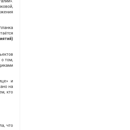
алий».
ковой,
ижения
 планка
стаётся
иятий)
ъектов
 о том,
диками
ице» и
ано на
ем, кто
ла, что