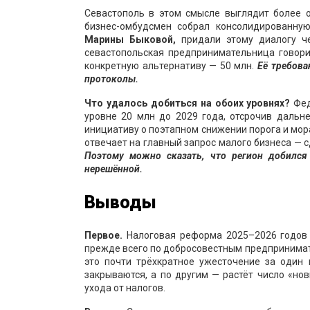
Севастополь в этом смысле выглядит более о
бизнес-омбудсмен собрал консолидированну
Марины Быковой,
придали этому диалогу че
севастопольская предпринимательница говори
конкретную альтернативу — 50 млн.
Её требова
протоколы.
Что удалось добиться на обоих уровнях?
Фед
уровне 20 млн до 2029 года, отсрочив дальн
инициативу о поэтапном снижении порога и мор
отвечает на главный запрос малого бизнеса — 
Поэтому можно сказать, что регион добился 
нерешённой.
Выводы
Первое.
Налоговая реформа 2025–2026 годов —
прежде всего по добросовестным предпринимате
это почти трёхкратное ужесточение за один 
закрываются, а по другим — растёт число «но
ухода от налогов.