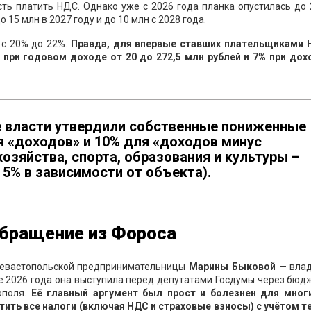
ть платить НДС. Однако уже с 2026 года планка опустилась до
5 млн в 2027 году и до 10 млн с 2028 года.
 с 20% до 22%.
Правда, для впервые ставших плательщиками 
при годовом доходе от 20 до 272,5 млн рублей и 7% при дох
 власти утвердили собственные пониженные
ля «доходов» и 10% для «доходов минус
 хозяйства, спорта, образования и культуры –
 5% в зависимости от объекта).
обращение из Фороса
севастопольской предпринимательницы
Марины Быковой
— вла
ае 2026 года она выступила перед депутатами Госдумы через бю
ополя.
Её главный аргумент был прост и болезнен для многи
атить все налоги (включая НДС и страховые взносы) с учётом т