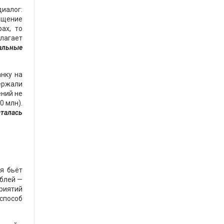
иалог:
ащение
ах, то
лагает
иальные
нку на
ержали
ений не
0 млн).
талась
я бьёт
ублей —
риятий
 способ