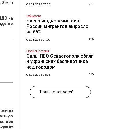
 20 млн
221
06.08.2026 07:56
Общество
НДС на
Число выдворенных из
оде до
России мигрантов выросло
на 66%
425
06.08.2026 07:50
Происшествия
Силы ПВО Севастополя сбили
4 украинских беспилотника
над городом
675
06.08.2026 06:35
Больше новостей
делицы
джетную
х: при
екущих