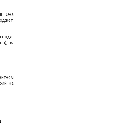
од
. Она
юджет.
 года,
н), но
ментном
рий на
а