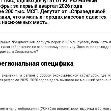
 тыс., однако депутат от КПРФ Евгений
фры: за первый квартал 2026 года
е 200 тыс. МСП. Депутат от «Справедливой
авил, что в малых городах массово сдаются
с насиженных мест».
альные предложения: вернуть порог к 60 млн рублей, повышать 
налогообложение по отраслевому принципу. Законопроект подд
пример, в Севастополе?
региональная специфика
 значения, а регион с особой экономической структурой, где м
ая реформа 2025–2026 годов здесь вызвала не меньший резонанс
темы налогообложения (УСН) был введён порог выручки в 60 млн 