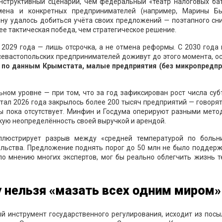
структивный сценарий, чем федеральный «театр налоговых бат
мена и конкретных предпринимателей (например, Марины Бы
ону удалось добиться учёта своих предложений — поэтапного сн
ее тактическая победа, чем стратегическое решение.
2029 года — лишь отсрочка, а не отмена реформы. С 2030 года
 севастопольских предпринимателей доживут до этого момента, о
, по данным Крымстата, малые предприятия (без микропредпр
ном уровне — при том, что за год зафиксирован рост числа суб
ртал 2026 года закрылось более 200 тысяч предприятий — говорят
ы пока отсутствует. Минфин и Госдума оперируют разными мето
скую неопределённость своей выручкой и арендой.
юстрирует разрыв между «средней температурой по больн
ьства. Предложение поднять порог до 50 млн не было поддерж
по мнению многих экспертов, мог бы реально облегчить жизнь т
 нельзя «мазать всех одним миром»
й инструмент государственного регулирования, исходит из посы