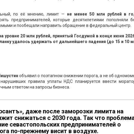
льный, по её мнению, лимит —
не менее 50 млн рублей в г
ерять предпринимателей, которые десятилетиями пополняли б
омыми и пообещали направить обращение в федеральный центр.
а уровне 20 млн рублей, принятый Госдумой в конце июня 2026
ланку удалось удержать от дальнейшего падения (до 15 и 10 мл
Мишустин
объявил о поэтапном снижении порога, а не об одномо
е нарушивших правила уплаты НДС планируется ввести морато
ичным ответом на запросы бизнеса.
рсантъ», даже после заморозки лимита на
жит снижаться с 2030 года. Так что проблем
ние севастопольских предпринимателей о
га по-прежнему висит в воздухе.