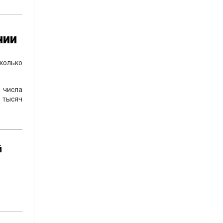
нии
сколько
 числа
 тысяч
й