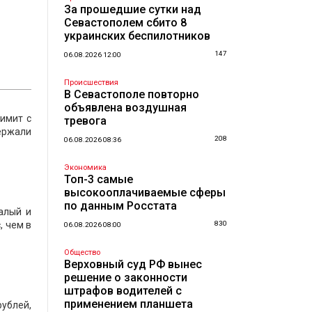
За прошедшие сутки над
Севастополем сбито 8
украинских беспилотников
147
06.08.2026 12:00
Происшествия
В Севастополе повторно
объявлена воздушная
лимит с
тревога
ержали
208
06.08.2026 08:36
Экономика
Топ-3 самые
высокооплачиваемые сферы
по данным Росстата
алый и
, чем в
830
06.08.2026 08:00
Общество
Верховный суд РФ вынес
решение о законности
штрафов водителей с
применением планшета
рублей,