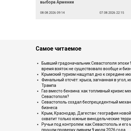
выбора Армении
08.08.2026 09:14
07.08.2026 22:15
Самое читаемое
Бывший градоначальник Севастополя эпохи 90
время взяток не существовало вообще и бизн
Крымский туризм нащупал дно к середине ию
Финальный отсчёт: крыса, загнанная в угол, 
Трампа
Газ вместо бензина: как топливный кризис м
Севастополя?
Севастополь создал беспрецедентный механ
бизнеса
Крым, Краснодар, Дагестан: география новой
охватит только южные винодельческие терр
Ручьи под контролем: как Севастополь и его
прошли проверку ливнем 9 июля 2026 года