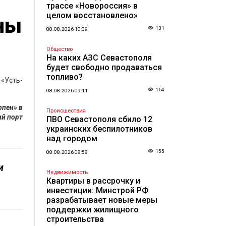
трассе «Новороссия» в
целом восстановлено»
ены
131
08.08.2026 10:09
Общество
На каких АЗС Севастополя
будет свободно продаваться
топливо?
 «Усть-
164
08.08.2026 09:11
рпен» в
Происшествия
ий порт
ПВО Севастополя сбило 12
украинских беспилотников
над городом
155
08.08.2026 08:58
и
Недвижимость
Квартиры в рассрочку и
инвестиции: Минстрой РФ
разрабатывает новые меры
поддержки жилищного
строительства