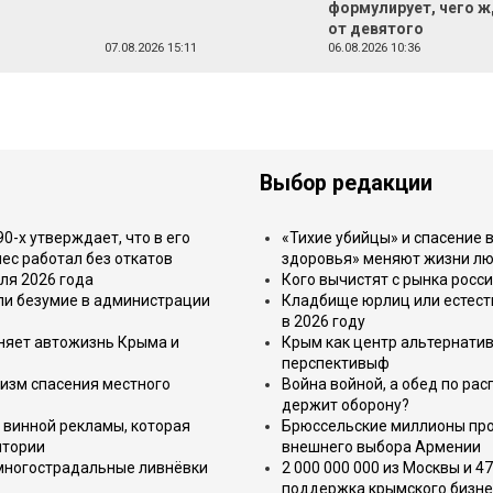
формулирует, чего 
от девятого
07.08.2026 15:11
06.08.2026 10:36
Выбор редакции
-х утверждает, что в его
«Тихие убийцы» и спасение в
ес работал без откатов
здоровья» меняют жизни л
ля 2026 года
Кого вычистят с рынка росс
или безумие в администрации
Кладбище юрлиц или естест
в 2026 году
еняет автожизнь Крыма и
Крым как центр альтернатив
перспективыф
изм спасения местного
Война войной, а обед по ра
держит оборону?
 винной рекламы, которая
Брюссельские миллионы про
итории
внешнего выбора Армении
 многострадальные ливнёвки
2 000 000 000 из Москвы и 4
поддержка крымского бизне