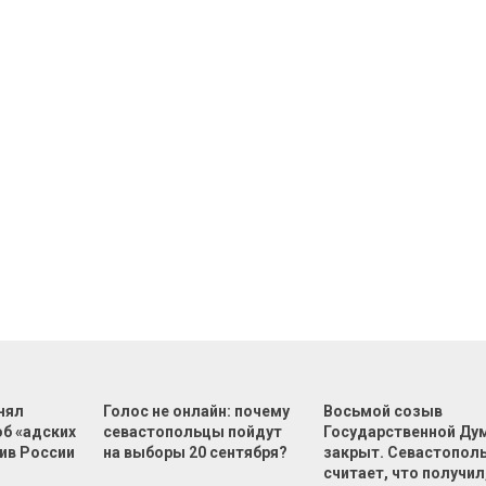
нял
Голос не онлайн: почему
Восьмой созыв
об «адских
севастопольцы пойдут
Государственной Ду
ив России
на выборы 20 сентября?
закрыт. Севастопол
считает, что получил,