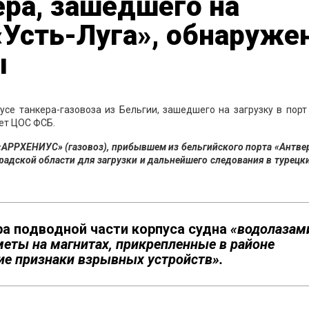
ера, зашедшего на
 «Усть-Луга», обнаруж
ы
се танкера-газовоза из Бельгии, зашедшего на загрузку в порт
ает ЦОС ФСБ.
«АРРХЕНИУС» (газовоз), прибывшем из бельгийского порта «Антве
радской области для загрузки и дальнейшего следования в турецк
ра подводной части корпуса судна
«водолазам
еты на магнитах, прикрепленные в районе
е признаки взрывных устройств».