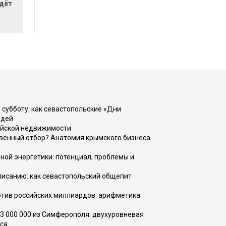
ждёт
 субботу: как севастопольские «Дни
юдей
ийской недвижимости
венный отбор? Анатомия крымского бизнеса
ной энергетики: потенциал, проблемы и
списанию: как севастопольский общепит
тив российских миллиардов: арифметика
73 000 000 из Симферополя: двухуровневая
са