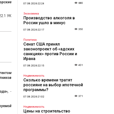
орские
680
07.08.2026 22:24
Экономика
22.1 УК
Производство алкоголя в
России ушло в минус
350
07.08.2026 22:17
Политика
Сенат США принял
законопроект об «адских
санкциях» против России и
Ирана
401
07.08.2026 22:15
агентом
Недвижимость
отников
Сколько времени тратят
россияне на выбор ипотечной
программы?
ода»,
-
371
07.08.2026 21:02
ируемой
Недвижимость
Цены на строительство