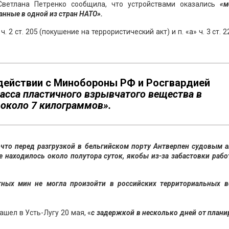
етлана Петренко сообщила, что устройствами оказались
«м
нные в одной из стран НАТО».
ч. 2 ст. 205 (покушение на террористический акт) и п. «а» ч. 3 ст. 2
действии с Минобороны РФ и Росгвардией
асса пластичного взрывчатого вещества в
 около 7 килограммов».
, что перед разгрузкой в бельгийском порту Антверпен судовым 
е находилось около полутора суток, якобы из-за забастовки раб
итных мин не могла произойти в российских территориальных в
шел в Усть-Лугу 20 мая, «
с задержкой в несколько дней от план