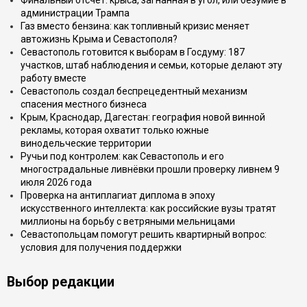
Финальный отсчёт: крыса, загнанная в угол, или безумие в
администрации Трампа
Газ вместо бензина: как топливный кризис меняет
автожизнь Крыма и Севастополя?
Севастополь готовится к выборам в Госдуму: 187
участков, штаб наблюдения и семьи, которые делают эту
работу вместе
Севастополь создал беспрецедентный механизм
спасения местного бизнеса
Крым, Краснодар, Дагестан: география новой винной
рекламы, которая охватит только южные
винодельческие территории
Ручьи под контролем: как Севастополь и его
многострадальные ливнёвки прошли проверку ливнем 9
июля 2026 года
Проверка на антиплагиат диплома в эпоху
искусственного интеллекта: как российские вузы тратят
миллионы на борьбу с ветряными мельницами
Севастопольцам помогут решить квартирный вопрос:
условия для получения поддержки
Выбор редакции