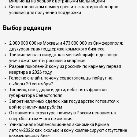
миллионы на борьбу с ветряными мельницами
Севастопольцам помогут решить квартирный вопрос:
условия для получения поддержки
Выбор редакции
2 000 000 000 из Москвы и 473 000 000 из Симферополя:
двухуровневая поддержка крымского бизнеса
Три миллиона в никуда: как мелкий шрифт в договоре
уничтожит мечты россиян о квартире
Разрыв поколений: кому из россиян по карману первая
квартира в 2026 году
Голос не онлайн: почему севастопольцы пойдут на
выборы 20 сентября?
Топливо, свет, дороги, дети, небо: пять фронтов
губернатора Севастополя
Запрет наличных сделок: как государство готовится к
войне с наличным рублём
От зависти к структуре: почему в России ненависть к
сверхбогатым — это не эмоция
Уникальная компенсационная экономика Крыма
летом-2026: как, сколько и кому компенсируют отсутствие
коммунальных благ