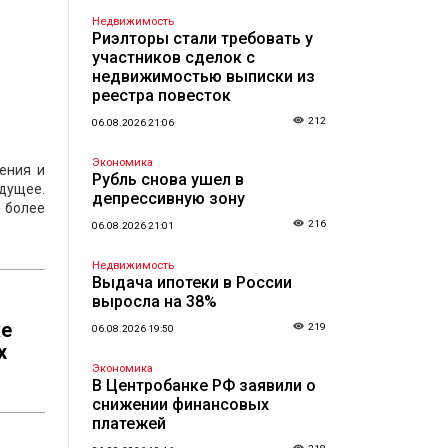
Недвижимость
Риэлторы стали требовать у
участников сделок с
недвижимостью выписки из
реестра повесток
212
06.08.2026 21:06
Экономика
ения и
Рубль снова ушел в
дущее.
депрессивную зону
 более
216
06.08.2026 21:01
Недвижимость
Выдача ипотеки в России
выросла на 38%
же
219
06.08.2026 19:50
х
Экономика
В Центробанке РФ заявили о
снижении финансовых
платежей