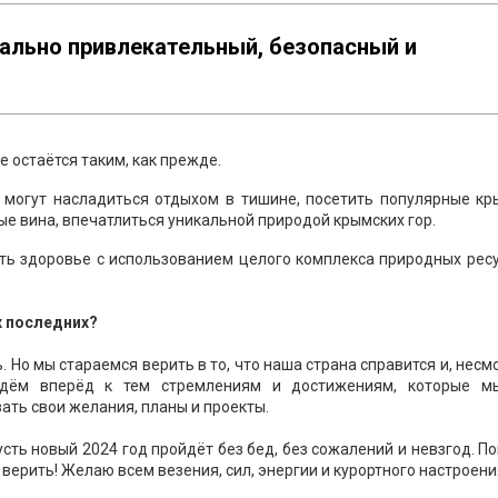
льно привлекательный, безопасный и
е остаётся таким, как прежде.
е могут насладиться отдыхом в тишине, посетить популярные кр
е вина, впечатлиться уникальной природой крымских гор.
ить здоровье с использованием целого комплекса природных рес
х последних?
 Но мы стараемся верить в то, что наша страна справится и, несм
йдём вперёд к тем стремлениям и достижениям, которые м
ать свои желания, планы и проекты.
усть новый 2024 год пройдёт без бед, без сожалений и невзгод. П
верить! Желаю всем везения, сил, энергии и курортного настроени