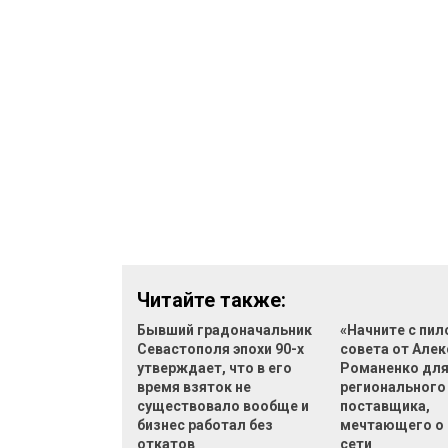
Читайте также:
Бывший градоначальник
«Начните с пил
Севастополя эпохи 90-х
совета от Але
утверждает, что в его
Романенко дл
время взяток не
регионального
существовало вообще и
поставщика,
бизнес работал без
мечтающего о 
откатов
сети