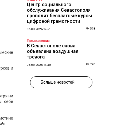
Центр социального
обслуживания Севастополя
проводит бесплатные курсы
цифровой грамотности
578
06.08.2026 14:51
Происшествия
В Севастополе снова
объявлена воздушная
ымские
тревога
790
06.08.2026 14:48
урсов и
Больше новостей
отря ни
ы себе
оистине
я!»