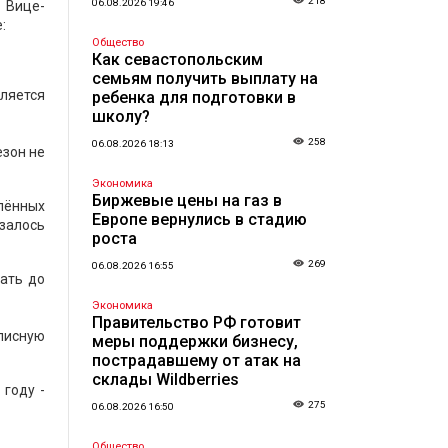
218
06.08.2026 19:46
 Вице-
:
Общество
Как севастопольским
семьям получить выплату на
ляется
ребенка для подготовки в
школу?
258
06.08.2026 18:13
езон не
Экономика
Биржевые цены на газ в
лённых
Европе вернулись в стадию
залось
роста
269
06.08.2026 16:55
ать до
Экономика
Правительство РФ готовит
описную
меры поддержки бизнесу,
пострадавшему от атак на
склады Wildberries
 году -
275
06.08.2026 16:50
Общество