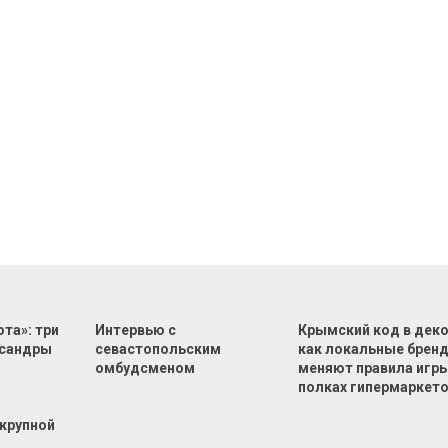
ота»: три
Интервью с
Крымский код в деко
ксандры
севастопольским
как локальные брен
я
омбудсменом
меняют правила игры
полках гипермаркет
крупной