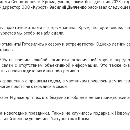
ьми Севастополя и Крыма, узнал, каким был для них 2023 год.
й директор ООО «Курорт»
Василий Дьяченко
рассказал следующее
сь практически каждого крымчанина. Крым, по сути своей, яв
 туристов мы особо не наблюдали.
е отменить! Готовились к сезону и встрече гостей! Однако летний с
трасль.
60% по причине слабой логистики, ограничений моря и опреде
 связи с отсутствием объективной информации. Это также ска
стных производителях и жителях региона.
по сравнению с прошлым годом, а частникам пришлось демпингов
огие просто не открылись в сезон.
езон. И даже для тех, кто безумно влюблён в неповторимую жив
а новогодние праздники. Также не случилось подарка к Новому
ельной степени увеличило бы турпоток в Крым.