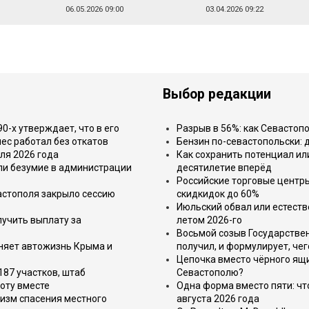
06.05.2026 09:00
03.04.2026 09:22
Выбор редакции
-х утверждает, что в его
Разрыв в 56%: как Севастоп
ес работал без откатов
Бензин по-севастопольски: 
ля 2026 года
Как сохранить потенциал ил
или безумие в администрации
десятилетие вперёд
Российские торговые центр
астополя закрыло сессию
скидкидок до 60%
Июльский обвал или естеств
лучить выплату за
летом 2026-го
Восьмой созыв Государствен
еняет автожизнь Крыма и
получил, и формулирует, чег
Цепочка вместо чёрного ящи
187 участков, штаб
Севастополю?
оту вместе
Одна форма вместо пяти: чт
изм спасения местного
августа 2026 года