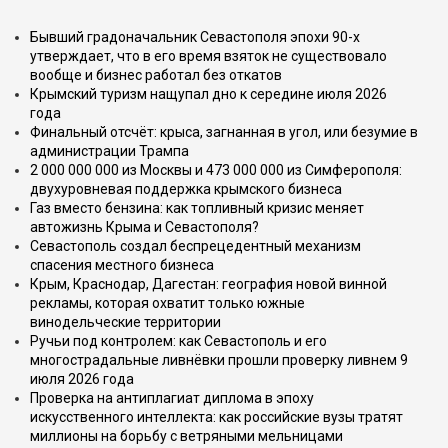
Бывший градоначальник Севастополя эпохи 90-х
утверждает, что в его время взяток не существовало
вообще и бизнес работал без откатов
Крымский туризм нащупал дно к середине июля 2026
года
Финальный отсчёт: крыса, загнанная в угол, или безумие в
администрации Трампа
2 000 000 000 из Москвы и 473 000 000 из Симферополя:
двухуровневая поддержка крымского бизнеса
Газ вместо бензина: как топливный кризис меняет
автожизнь Крыма и Севастополя?
Севастополь создал беспрецедентный механизм
спасения местного бизнеса
Крым, Краснодар, Дагестан: география новой винной
рекламы, которая охватит только южные
винодельческие территории
Ручьи под контролем: как Севастополь и его
многострадальные ливнёвки прошли проверку ливнем 9
июля 2026 года
Проверка на антиплагиат диплома в эпоху
искусственного интеллекта: как российские вузы тратят
миллионы на борьбу с ветряными мельницами