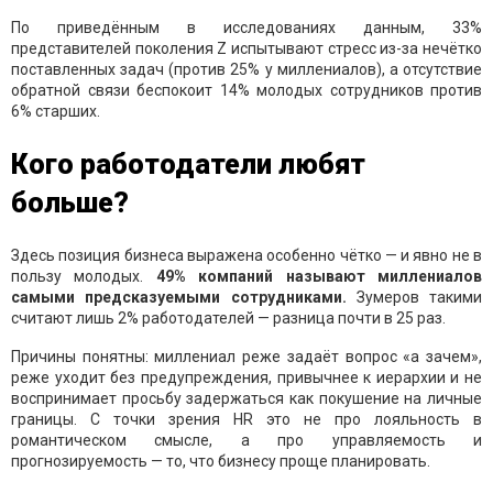
По приведённым в исследованиях данным, 33%
представителей поколения Z испытывают стресс из-за нечётко
поставленных задач (против 25% у миллениалов), а отсутствие
обратной связи беспокоит 14% молодых сотрудников против
6% старших.
Кого работодатели любят
больше?
Здесь позиция бизнеса выражена особенно чётко — и явно не в
пользу молодых.
49% компаний называют миллениалов
самыми предсказуемыми сотрудниками.
Зумеров такими
считают лишь 2% работодателей — разница почти в 25 раз.
Причины понятны: миллениал реже задаёт вопрос «а зачем»,
реже уходит без предупреждения, привычнее к иерархии и не
воспринимает просьбу задержаться как покушение на личные
границы. С точки зрения HR это не про лояльность в
романтическом смысле, а про управляемость и
прогнозируемость — то, что бизнесу проще планировать.