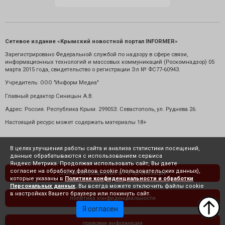
Сетевое издание «Крымский новостной портал INFORMER»
Зарегистрировано Федеральной службой по надзору в сфере связи,
информационных технологий и массовых коммуникаций (Роскомнадзор) 05
марта 2015 года, свидетельство о регистрации Эл № ФС77-60943.
Учредитель: ООО "Информ Медиа"
Главный редактор Синицын А.В.
Адрес: Россия. Республика Крым. 299053. Севастополь, ул. Руднева 26.
Настоящий ресурс может содержать материалы 18+
В целях улучшения работы сайта и анализа статистики посещений,
данные обрабатываются с использованием сервиса
Яндекс.Метрика. Продолжая использовать сайт, Вы даете
согласие на обработку файлов cookie (пользовательских данных),
список запрещенных в РФ организаций
которые указаны в
Политике конфиденциальности и обработки
Персональных данных
. Вы всегда можете отключить файлы cookie
в настройках Вашего браузера или покинуть сайт.
политика конфиденциальности
Я согласен
правовая информация