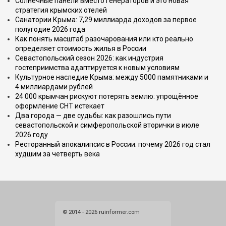
Солнечные панели вместо генераторов и это новая
стратегия крымских отелей
Санатории Крыма: 7,29 миллиарда доходов за первое
полугодие 2026 года
Как понять масштаб разочарования или кто реально
определяет стоимость жилья в России
Севастопольский сезон 2026: как индустрия
гостеприимства адаптируется к новым условиям
Культурное наследие Крыма: между 5000 памятниками и
4 миллиардами рублей
24 000 крымчан рискуют потерять землю: упрощённое
оформление СНТ истекает
Два города — две судьбы: как разошлись пути
севастопольской и симферопольской вторички в июле
2026 году
Ресторанный апокалипсис в России: почему 2026 год стал
худшим за четверть века
© 2014 - 2026 ruinformer.com