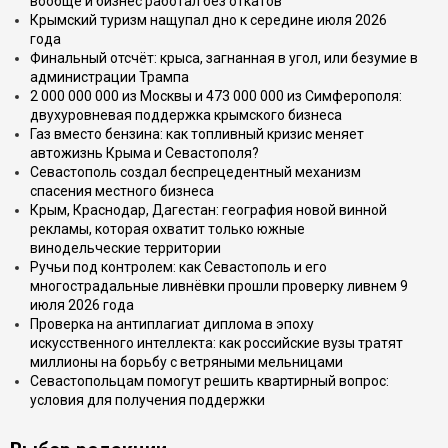
вообще и бизнес работал без откатов
Крымский туризм нащупал дно к середине июля 2026
года
Финальный отсчёт: крыса, загнанная в угол, или безумие в
администрации Трампа
2 000 000 000 из Москвы и 473 000 000 из Симферополя:
двухуровневая поддержка крымского бизнеса
Газ вместо бензина: как топливный кризис меняет
автожизнь Крыма и Севастополя?
Севастополь создал беспрецедентный механизм
спасения местного бизнеса
Крым, Краснодар, Дагестан: география новой винной
рекламы, которая охватит только южные
винодельческие территории
Ручьи под контролем: как Севастополь и его
многострадальные ливнёвки прошли проверку ливнем 9
июля 2026 года
Проверка на антиплагиат диплома в эпоху
искусственного интеллекта: как российские вузы тратят
миллионы на борьбу с ветряными мельницами
Севастопольцам помогут решить квартирный вопрос:
условия для получения поддержки