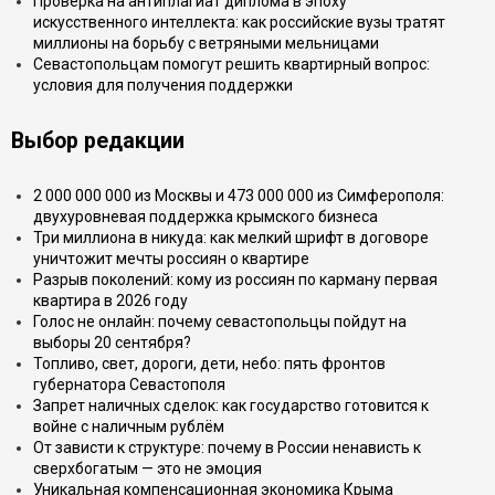
Проверка на антиплагиат диплома в эпоху
искусственного интеллекта: как российские вузы тратят
миллионы на борьбу с ветряными мельницами
Севастопольцам помогут решить квартирный вопрос:
условия для получения поддержки
Выбор редакции
2 000 000 000 из Москвы и 473 000 000 из Симферополя:
двухуровневая поддержка крымского бизнеса
Три миллиона в никуда: как мелкий шрифт в договоре
уничтожит мечты россиян о квартире
Разрыв поколений: кому из россиян по карману первая
квартира в 2026 году
Голос не онлайн: почему севастопольцы пойдут на
выборы 20 сентября?
Топливо, свет, дороги, дети, небо: пять фронтов
губернатора Севастополя
Запрет наличных сделок: как государство готовится к
войне с наличным рублём
От зависти к структуре: почему в России ненависть к
сверхбогатым — это не эмоция
Уникальная компенсационная экономика Крыма