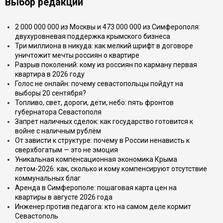
Выбор редакции
2 000 000 000 из Москвы и 473 000 000 из Симферополя:
двухуровневая поддержка крымского бизнеса
Три миллиона в никуда: как мелкий шрифт в договоре
уничтожит мечты россиян о квартире
Разрыв поколений: кому из россиян по карману первая
квартира в 2026 году
Голос не онлайн: почему севастопольцы пойдут на
выборы 20 сентября?
Топливо, свет, дороги, дети, небо: пять фронтов
губернатора Севастополя
Запрет наличных сделок: как государство готовится к
войне с наличным рублём
От зависти к структуре: почему в России ненависть к
сверхбогатым — это не эмоция
Уникальная компенсационная экономика Крыма
летом-2026: как, сколько и кому компенсируют отсутствие
коммунальных благ
Аренда в Симферополе: пошаговая карта цен на
квартиры в августе 2026 года
Инженер против педагога: кто на самом деле кормит
Севастополь