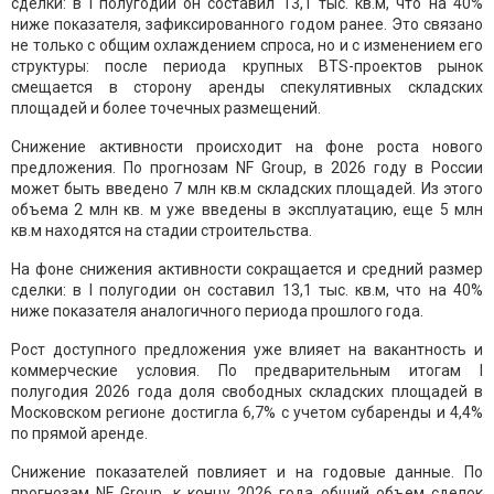
сделки: в I полугодии он составил 13,1 тыс. кв.м, что на 40%
ниже показателя, зафиксированного годом ранее. Это связано
не только с общим охлаждением спроса, но и с изменением его
структуры: после периода крупных BTS-проектов рынок
смещается в сторону аренды спекулятивных складских
площадей и более точечных размещений.
Снижение активности происходит на фоне роста нового
предложения. По прогнозам NF Group, в 2026 году в России
может быть введено 7 млн кв.м складских площадей. Из этого
объема 2 млн кв. м уже введены в эксплуатацию, еще 5 млн
кв.м находятся на стадии строительства.
На фоне снижения активности сокращается и средний размер
сделки: в I полугодии он составил 13,1 тыс. кв.м, что на 40%
ниже показателя аналогичного периода прошлого года.
Рост доступного предложения уже влияет на вакантность и
коммерческие условия. По предварительным итогам I
полугодия 2026 года доля свободных складских площадей в
Московском регионе достигла 6,7% с учетом субаренды и 4,4%
по прямой аренде.
Снижение показателей повлияет и на годовые данные. По
прогнозам NF Group, к концу 2026 года общий объем сделок