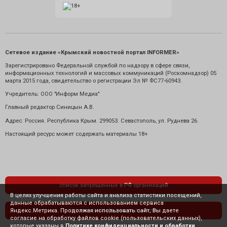
Сетевое издание «Крымский новостной портал INFORMER»
Зарегистрировано Федеральной службой по надзору в сфере связи,
информационных технологий и массовых коммуникаций (Роскомнадзор) 05
марта 2015 года, свидетельство о регистрации Эл № ФС77-60943.
Учредитель: ООО "Информ Медиа"
Главный редактор Синицын А.В.
Адрес: Россия. Республика Крым. 299053. Севастополь, ул. Руднева 26.
Настоящий ресурс может содержать материалы 18+
список запрещенных в РФ организаций
В целях улучшения работы сайта и анализа статистики посещений,
данные обрабатываются с использованием сервиса
Яндекс.Метрика. Продолжая использовать сайт, Вы даете
политика конфиденциальности
согласие на обработку файлов cookie (пользовательских данных),
которые указаны в
Политике конфиденциальности и обработки