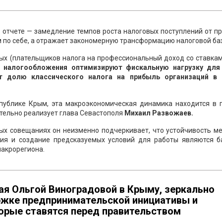
 отчете — замедление темпов роста налоговых поступлений от п
м по себе, а отражает закономерную трансформацию налоговой ба
ых (плательщиков налога на профессиональный доход со ставка
 налогообложения оптимизируют фискальную нагрузку для
т долю классического налога на прибыль организаций в
публике Крым, эта макроэкономическая динамика находится в 
ательно реализует глава Севастополя
Михаил Развожаев.
ых совещаниях он неизменно подчеркивает, что устойчивость м
ния и создание предсказуемых условий для работы являются б
макрорегиона.
ая Ольгой Виноградовой в Крыму, зеркально
ржке предпринимательской инициативы и
торые ставятся перед правительством