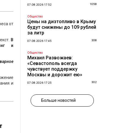
1058
07.08.2026 17:52
Общество
Цены на дизтопливо в Крыму
неса от
будут снижены до 109 рублей
за литр
екст.
В
308
07.08.2026 17:45
инг и
Общество
Михаил Развожаев:
оварное
«Севастополь всегда
чувствует поддержку
Москвы и дорожит ею»
нижение
302
ания и
07.08.2026 17:25
Больше новостей
т