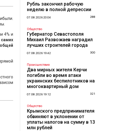
Рубль закончил рабочую
неделю в полной депрессии
288
07.08.2026 20:04
рибыли.
зы.
Общество
Губернатор Севастополя
ми 4% и
Михаил Развожаев наградил
 самих
лучших строителей города
 общей
300
07.08.2026 19:42
прямой
Происшествия
Два мирных жителя Керчи
погибли во время атаки
естного
украинских беспилотников на
азисом
многоквартирный дом
321
07.08.2026 19:12
Общество
Крымского предпринимателя
обвиняют в уклонении от
уплаты налогов на сумму в 13
млн рублей