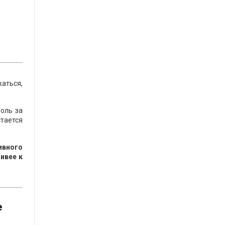
жаться,
роль за
стается
ивного
ивее к
е