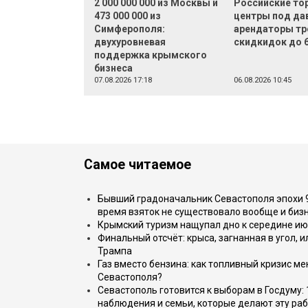
2 000 000 000 из Москвы и
Российские то
473 000 000 из
центры под да
Симферополя:
арендаторы тр
двухуровневая
скидкидок до 
поддержка крымского
бизнеса
07.08.2026 17:18
06.08.2026 10:45
Самое читаемое
Бывший градоначальник Севастополя эпохи 90
время взяток не существовало вообще и бизн
Крымский туризм нащупал дно к середине ию
Финальный отсчёт: крыса, загнанная в угол, 
Трампа
Газ вместо бензина: как топливный кризис м
Севастополя?
Севастополь готовится к выборам в Госдуму: 
наблюдения и семьи, которые делают эту раб