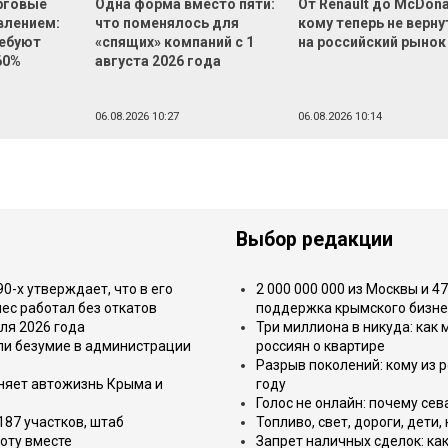
рговые
Одна форма вместо пяти:
От Renault до McDona
влением:
что поменялось для
кому теперь не верну
ебуют
«спящих» компаний с 1
на российский рынок
60%
августа 2026 года
06.08.2026 10:27
06.08.2026 10:14
Выбор редакции
-х утверждает, что в его
2 000 000 000 из Москвы и 4
ес работал без откатов
поддержка крымского бизне
ля 2026 года
Три миллиона в никуда: как
или безумие в администрации
россиян о квартире
Разрыв поколений: кому из р
еняет автожизнь Крыма и
году
Голос не онлайн: почему се
187 участков, штаб
Топливо, свет, дороги, дети
оту вместе
Запрет наличных сделок: как