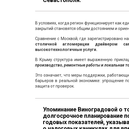
Севастополя.
В условиях, когда регион функционирует как е
закрытий становятся общим достоянием и ориен
Сравнение с Москвой, где зарегистрировано н
столичной агломерации драйвером са
высокотехнологичные услуги.
В Крыму структура имеет выраженную прикла
производство, ремонтные работы и локальная т
Это означает, что меры поддержки, работающие
барьеров в реальной экономике: упрощение п
защита от проверок.
Упоминание Виноградовой о т
долгосрочное планирование п
годовых показателей, указыва
о налоговых каникулах для в