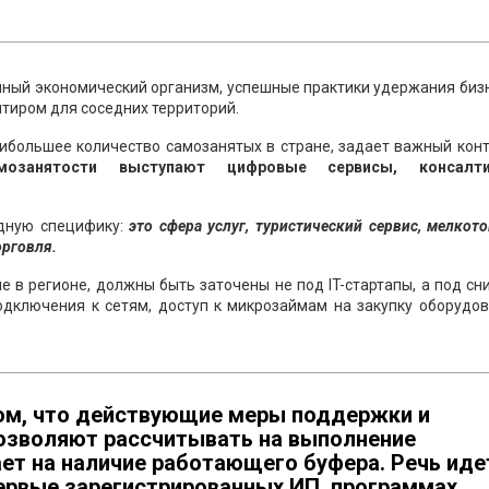
диный экономический организм, успешные практики удержания биз
тиром для соседних территорий.
аибольшее количество самозанятых в стране, задает важный конт
мозанятости выступают цифровые сервисы, консалт
дную специфику:
это сфера услуг, туристический сервис, мелкот
орговля.
 в регионе, должны быть заточены не под IT-стартапы, а под с
одключения к сетям, доступ к микрозаймам на закупку оборудов
ом, что действующие меры поддержки и
озволяют рассчитывать на выполнение
ет на наличие работающего буфера. Речь иде
первые зарегистрированных ИП, программах