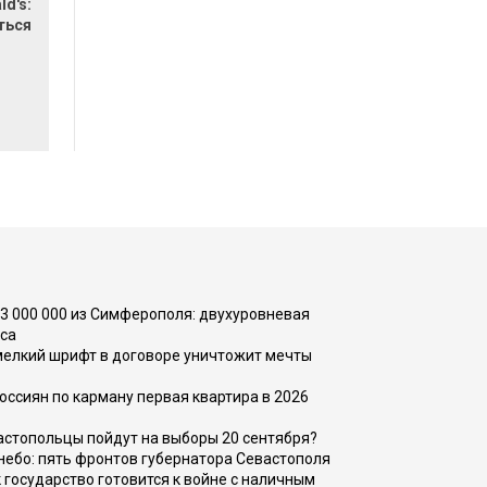
ld's:
ться
73 000 000 из Симферополя: двухуровневая
са
 мелкий шрифт в договоре уничтожит мечты
оссиян по карману первая квартира в 2026
вастопольцы пойдут на выборы 20 сентября?
, небо: пять фронтов губернатора Севастополя
 государство готовится к войне с наличным