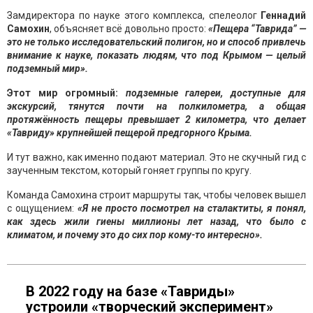
Замдиректора по науке этого комплекса, спелеолог
Геннадий
Самохин
, объясняет всё довольно просто:
«Пещера “Таврида” —
это не только исследовательский полигон, но и способ привлечь
внимание к науке, показать людям, что под Крымом — целый
подземный мир».
Этот мир огромный:
подземные галереи, доступные для
экскурсий, тянутся почти на полкилометра, а общая
протяжённость пещеры превышает 2 километра, что делает
«Тавриду» крупнейшей пещерой предгорного Крыма.
И тут важно, как именно подают материал. Это не скучный гид с
заученным текстом, который гоняет группы по кругу.
Команда Самохина строит маршруты так, чтобы человек вышел
с ощущением:
«Я не просто посмотрел на сталактиты, я понял,
как здесь жили гиены миллионы лет назад, что было с
климатом, и почему это до сих пор кому-то интересно».
В 2022 году на базе «Тавриды»
устроили «творческий эксперимент»