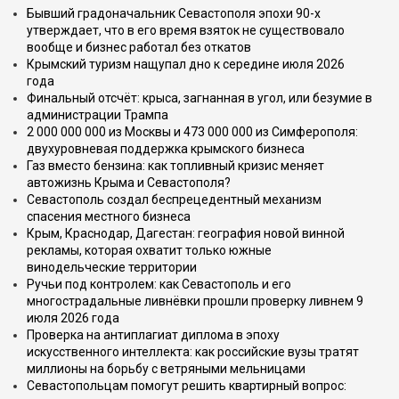
Бывший градоначальник Севастополя эпохи 90-х
утверждает, что в его время взяток не существовало
вообще и бизнес работал без откатов
Крымский туризм нащупал дно к середине июля 2026
года
Финальный отсчёт: крыса, загнанная в угол, или безумие в
администрации Трампа
2 000 000 000 из Москвы и 473 000 000 из Симферополя:
двухуровневая поддержка крымского бизнеса
Газ вместо бензина: как топливный кризис меняет
автожизнь Крыма и Севастополя?
Севастополь создал беспрецедентный механизм
спасения местного бизнеса
Крым, Краснодар, Дагестан: география новой винной
рекламы, которая охватит только южные
винодельческие территории
Ручьи под контролем: как Севастополь и его
многострадальные ливнёвки прошли проверку ливнем 9
июля 2026 года
Проверка на антиплагиат диплома в эпоху
искусственного интеллекта: как российские вузы тратят
миллионы на борьбу с ветряными мельницами
Севастопольцам помогут решить квартирный вопрос: