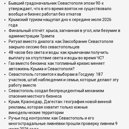
Бывший градоначальник Севастополя эпохи 90-х
утверждает, что в его время взяток не существовало
вообще и бизнес работал без откатов
Крымский туризм нащупал дно к середине июля 2026
года
Финальный отсчёт: крыса, загнанная в угол, или безумие в
администрации Трампа
Ритуал вместо диалога: как Заксобрание Севастополя
закрыло сессию без севастопольцев
48 часов без света и воды: как крымчанам получить
выплату за отсутствие света и воды во время ЧС?
Газ вместо бензина: как топливный кризис меняет
автожизнь Крыма и Севастополя?
Севастополь готовится к выборам в Госдуму: 187
участков, штаб наблюдения и семьи, которые делают эту
работу вместе
Севастополь создал беспрецедентный механизм
спасения местного бизнеса
Крым, Краснодар, Дагестан: география новой винной
рекламы, которая охватит только южные
винодельческие территории
Ручьи под контролем: как Севастополь и его
многострадальные ливнёвки прошли проверку ливнем 9
июля 2026 года