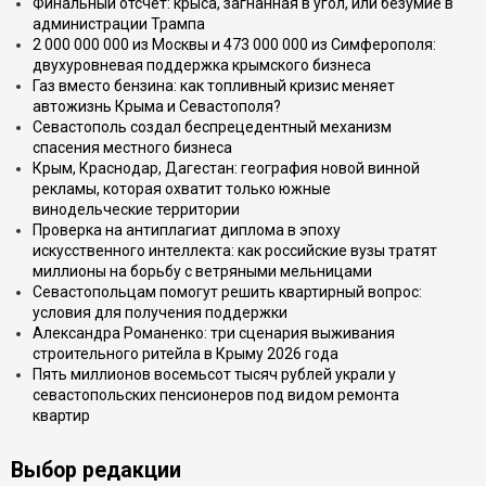
Финальный отсчёт: крыса, загнанная в угол, или безумие в
администрации Трампа
2 000 000 000 из Москвы и 473 000 000 из Симферополя:
двухуровневая поддержка крымского бизнеса
Газ вместо бензина: как топливный кризис меняет
автожизнь Крыма и Севастополя?
Севастополь создал беспрецедентный механизм
спасения местного бизнеса
Крым, Краснодар, Дагестан: география новой винной
рекламы, которая охватит только южные
винодельческие территории
Проверка на антиплагиат диплома в эпоху
искусственного интеллекта: как российские вузы тратят
миллионы на борьбу с ветряными мельницами
Севастопольцам помогут решить квартирный вопрос:
условия для получения поддержки
Александра Романенко: три сценария выживания
строительного ритейла в Крыму 2026 года
Пять миллионов восемьсот тысяч рублей украли у
севастопольских пенсионеров под видом ремонта
квартир
Выбор редакции