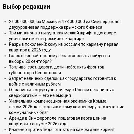
Выбор редакции
2 000 000 000 из Москвы и 473 000 000 из Симферополя:
двухуровневая поддержка крымского бизнеса
Три миллиона в никуда: как мелкий шрифт в договоре
уничтожит мечты россиян о квартире
Разрыв поколений: кому из россиян по карману первая
квартира в 2026 году
Голос не онлайн: почему севастопольцы пойдут на
выборы 20 сентября?
Топливо, свет, дороги, дети, небо: пять фронтов
губернатора Севастополя
Запрет наличных сделок: как государство готовится к
войне с наличным рублём
От зависти к структуре: почему в России ненависть к
сверхбогатым — это не эмоция
Уникальная компенсационная экономика Крыма
летом-2026: как, сколько и кому компенсируют отсутствие
коммунальных благ
Аренда в Симферополе: пошаговая карта цен на
квартиры в августе 2026 года
Инженер против педагога: кто на самом деле кормит