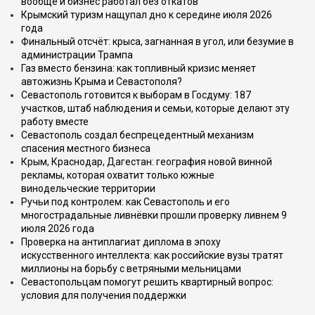
вообще и бизнес работал без откатов
Крымский туризм нащупал дно к середине июля 2026
года
Финальный отсчёт: крыса, загнанная в угол, или безумие в
администрации Трампа
Газ вместо бензина: как топливный кризис меняет
автожизнь Крыма и Севастополя?
Севастополь готовится к выборам в Госдуму: 187
участков, штаб наблюдения и семьи, которые делают эту
работу вместе
Севастополь создал беспрецедентный механизм
спасения местного бизнеса
Крым, Краснодар, Дагестан: география новой винной
рекламы, которая охватит только южные
винодельческие территории
Ручьи под контролем: как Севастополь и его
многострадальные ливнёвки прошли проверку ливнем 9
июля 2026 года
Проверка на антиплагиат диплома в эпоху
искусственного интеллекта: как российские вузы тратят
миллионы на борьбу с ветряными мельницами
Севастопольцам помогут решить квартирный вопрос:
условия для получения поддержки