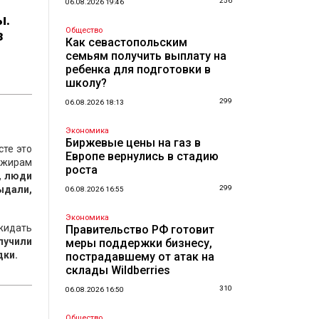
256
06.08.2026 19:46
ы.
Общество
з
Как севастопольским
семьям получить выплату на
ребенка для подготовки в
школу?
299
06.08.2026 18:13
Экономика
Биржевые цены на газ в
сте это
Европе вернулись в стадию
ажирам
роста
, люди
выдали,
299
06.08.2026 16:55
Экономика
ожидать
Правительство РФ готовит
лучили
меры поддержки бизнесу,
дки.
пострадавшему от атак на
склады Wildberries
310
06.08.2026 16:50
Общество