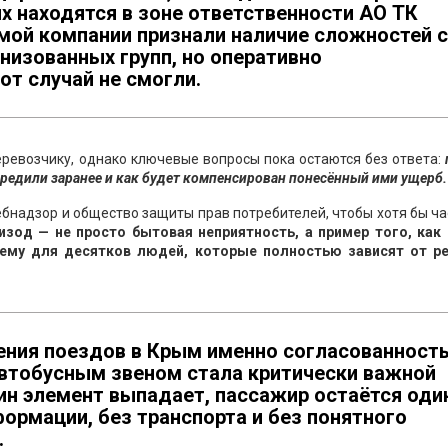
х находятся в зоне ответственности АО ТК
амой компании признали наличие сложностей с
анизованных групп, но оперативно
т случай не смогли.
евозчику, однако ключевые вопросы пока остаются без ответа:
предили заранее и как будет компенсирован понесённый ими ущерб.
бнадзор и общество защиты прав потребителей, чтобы хотя бы ч
изод — не просто бытовая неприятность, а пример того, как 
лему для десятков людей, которые полностью зависят от р
ния поездов в Крым именно согласованност
тобусным звеном стала критически важной
ин элемент выпадает, пассажир остаётся оди
формации, без транспорта и без понятного
.