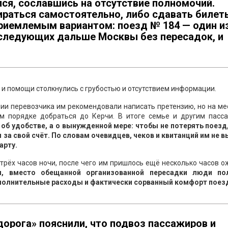
ся, сославшись на отсутствие полномочий.
аться самостоятельно, либо сдавать билет
приемлемым вариантом: поезд № 184 — один и
следующих дальше Москвы без пересадок, и
 и помощи столкнулись с грубостью и отсутствием информации.
нии перевозчика им рекомендовали написать претензию, но на ме
м порядке добраться до Керчи. В итоге семье и другим пасс
 об удобстве, а о вынужденной мере: чтобы не потерять поезд
 за свой счёт. По словам очевидцев, чеков и квитанций им не 
арту.
трёх часов ночи, после чего им пришлось ещё несколько часов 
м, вместо обещанной организованной пересадки люди по
полнительные расходы и фактически сорванный комфорт поез
орога» пояснили, что подвоз пассажиров и