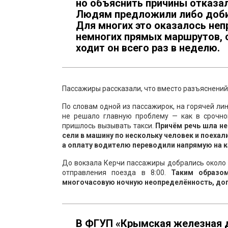
но объяснить причины отказал
Людям предложили либо добир
Для многих это оказалось не
немногих прямых маршрутов, 
ходит он всего раз в неделю.
Пассажиры рассказали, что вместо разъяснений
По словам одной из пассажирок, на горячей ли
не решало главную проблему — как в срочно
пришлось вызывать такси.
Причём речь шла не
сели в машину по нескольку человек и поехали
а оплату водителю переводили напрямую на к
До вокзала Керчи пассажиры добрались около 
отправления поезда в 8:00.
Таким образо
многочасовую ночную неопределённость, до
В ФГУП «Крымская железная д