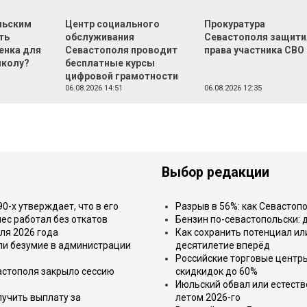
льским
Центр социального
Прокуратура
ть
обслуживания
Севастополя защити
енка для
Севастополя проводит
права участника СВО
школу?
бесплатные курсы
цифровой грамотности
06.08.2026 14:51
06.08.2026 12:35
Выбор редакции
-х утверждает, что в его
Разрыв в 56%: как Севастоп
ес работал без откатов
Бензин по-севастопольски: 
ля 2026 года
Как сохранить потенциал ил
или безумие в администрации
десятилетие вперёд
Российские торговые центр
астополя закрыло сессию
скидкидок до 60%
Июльский обвал или естеств
лучить выплату за
летом 2026-го