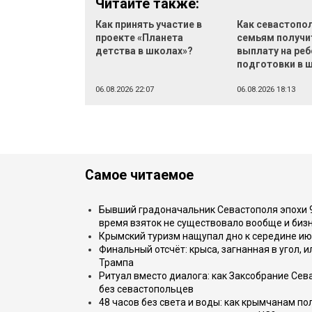
Читайте также:
Как принять участие в
Как севастопо
проекте «Планета
семьям получи
детства в школах»?
выплату на реб
подготовки в 
06.08.2026 22:07
06.08.2026 18:13
Самое читаемое
Бывший градоначальник Севастополя эпохи 90
время взяток не существовало вообще и бизн
Крымский туризм нащупал дно к середине ию
Финальный отсчёт: крыса, загнанная в угол, 
Трампа
Ритуал вместо диалога: как Заксобрание Сев
без севастопольцев
48 часов без света и воды: как крымчанам по