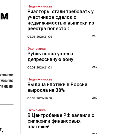
Недвижимость
ям
Риэлторы стали требовать у
участников сделок с
недвижимостью выписки из
реестра повесток
258
06.08.2026 21:06
Экономика
Рубль снова ушел в
депрессивную зону
257
06.08.2026 21:01
тавили
Недвижимость
вижения
Выдача ипотеки в России
танции
выросла на 38%
260
06.08.2026 19:50
Экономика
,
В Центробанке РФ заявили о
снижении финансовых
платежей
т,