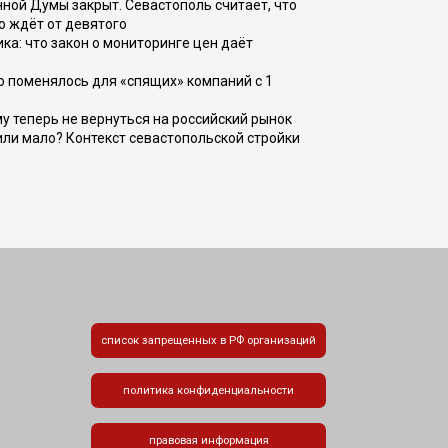
ной Думы закрыт. Севастополь считает, что
о ждёт от девятого
ка: что закон о мониторинге цен даёт
о поменялось для «спящих» компаний с 1
ому теперь не вернуться на российский рынок
или мало? Контекст севастопольской стройки
список запрещенных в РФ организаций
политика конфиденциальности
правовая информация