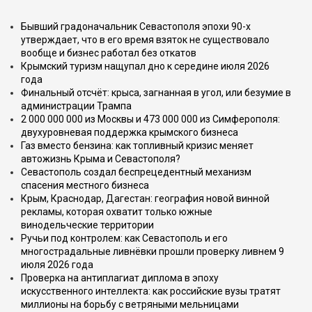
Бывший градоначальник Севастополя эпохи 90-х
утверждает, что в его время взяток не существовало
вообще и бизнес работал без откатов
Крымский туризм нащупал дно к середине июля 2026
года
Финальный отсчёт: крыса, загнанная в угол, или безумие в
администрации Трампа
2 000 000 000 из Москвы и 473 000 000 из Симферополя:
двухуровневая поддержка крымского бизнеса
Газ вместо бензина: как топливный кризис меняет
автожизнь Крыма и Севастополя?
Севастополь создал беспрецедентный механизм
спасения местного бизнеса
Крым, Краснодар, Дагестан: география новой винной
рекламы, которая охватит только южные
винодельческие территории
Ручьи под контролем: как Севастополь и его
многострадальные ливнёвки прошли проверку ливнем 9
июля 2026 года
Проверка на антиплагиат диплома в эпоху
искусственного интеллекта: как российские вузы тратят
миллионы на борьбу с ветряными мельницами