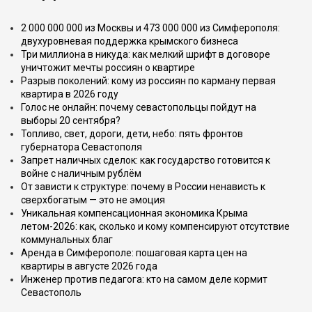
2 000 000 000 из Москвы и 473 000 000 из Симферополя:
двухуровневая поддержка крымского бизнеса
Три миллиона в никуда: как мелкий шрифт в договоре
уничтожит мечты россиян о квартире
Разрыв поколений: кому из россиян по карману первая
квартира в 2026 году
Голос не онлайн: почему севастопольцы пойдут на
выборы 20 сентября?
Топливо, свет, дороги, дети, небо: пять фронтов
губернатора Севастополя
Запрет наличных сделок: как государство готовится к
войне с наличным рублём
От зависти к структуре: почему в России ненависть к
сверхбогатым — это не эмоция
Уникальная компенсационная экономика Крыма
летом-2026: как, сколько и кому компенсируют отсутствие
коммунальных благ
Аренда в Симферополе: пошаговая карта цен на
квартиры в августе 2026 года
Инженер против педагога: кто на самом деле кормит
Севастополь