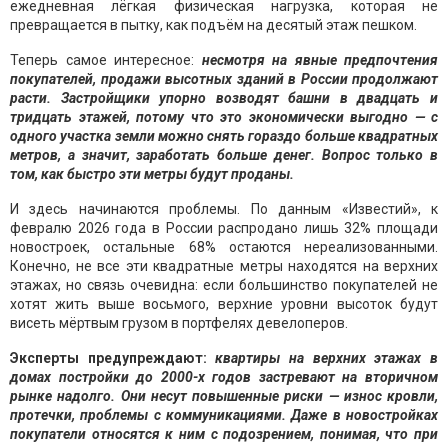
ежедневная лёгкая физическая нагрузка, которая не
превращается в пытку, как подъём на десятый этаж пешком.
Теперь самое интересное:
несмотря на явные предпочтения
покупателей, продажи высотных зданий в России продолжают
расти. Застройщики упорно возводят башни в двадцать и
тридцать этажей, потому что это экономически выгодно — с
одного участка земли можно снять гораздо больше квадратных
метров, а значит, заработать больше денег. Вопрос только в
том, как быстро эти метры будут проданы.
И здесь начинаются проблемы. По данным «Известий», к
февралю 2026 года в России распродано лишь 32% площади
новостроек, остальные 68% остаются нереализованными.
Конечно, не все эти квадратные метры находятся на верхних
этажах, но связь очевидна: если большинство покупателей не
хотят жить выше восьмого, верхние уровни высоток будут
висеть мёртвым грузом в портфелях девелоперов.
Эксперты предупреждают:
квартиры на верхних этажах в
домах постройки до 2000-х годов застревают на вторичном
рынке надолго. Они несут повышенные риски — износ кровли,
протечки, проблемы с коммуникациями. Даже в новостройках
покупатели относятся к ним с подозрением, понимая, что при