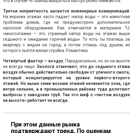
что в случае ЧП шансы выбраться быстро резко снижаются.
Третья неприятность касается инженерных коммуникаций
.
На верхних этажах часто падает напор воды — это известная
проблема домов, где не предусмотрено дополнительное
насосное оборудование. Как отмечается в материале TJ,
«многоэтажки — это странный напор воды на этажах выше
седьмого и ожидание горячей воды». То есть ты платишь за
квартиру с видом на город, а потом стоишь под душем, из
которого льётся вялая струйка. Романтика.
Четвёртый фактор — воздух.
Парадоксально, но он на высоте
не всегда чище.
Экологи отмечают, что до седьмого этажа
воздух обычно действительно свободен от уличного смога,
который концентрируется на уровне первого-второго
этажей. Но выше семи-восьми этажей начинается зона, где
ветра сильнее, а в промышленных районах туда долетают
выбросы с заводских труб. Так что миф о «чистом воздухе
на высоте» работает не всегда.
При этом данные рынка
подтверждают тренд. По оценкам