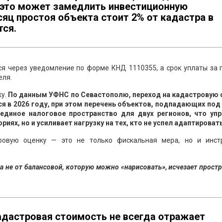
е это может замедлить инвестиционную
яц простоя объекта стоит 2% от кадастра в
тся.
ся через уведомление по форме КНД 1110355, а срок уплаты за 
еля.
ку.
По данным УФНС по Севастополю, переход на кадастровую 
 в 2026 году, при этом перечень объектов, подпадающих под 
единое налоговое пространство для двух регионов, что уп
иях, но и усиливает нагрузку на тех, кто не успел адаптироват
ровую оценку — это не только фискальная мера, но и инст
 а не от балансовой, которую можно «нарисовать», исчезает прост
кадастровая стоимость не всегда отражает