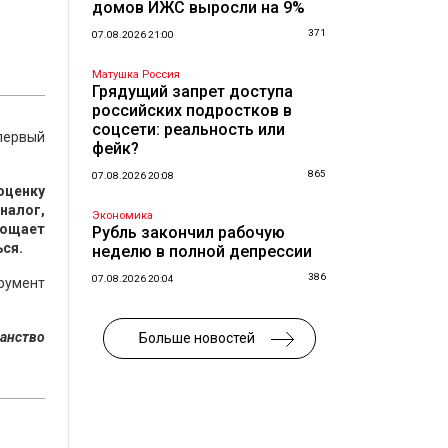
домов ИЖС выросли на 9%
371
07.08.2026 21:00
Матушка Россия
Грядущий запрет доступа
российских подростков в
соцсети: реальность или
первый
фейк?
865
07.08.2026 20:08
оценку
налог,
Экономика
рощает
Рубль закончил рабочую
ься.
неделю в полной депрессии
386
07.08.2026 20:04
румент
ранство
Больше новостей