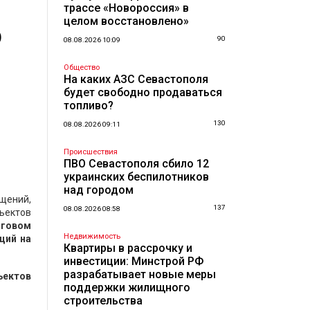
трассе «Новороссия» в
целом восстановлено»
о
90
08.08.2026 10:09
Общество
На каких АЗС Севастополя
будет свободно продаваться
топливо?
130
08.08.2026 09:11
Происшествия
ПВО Севастополя сбило 12
украинских беспилотников
над городом
щений,
137
08.08.2026 08:58
ъектов
оговом
Недвижимость
ций на
Квартиры в рассрочку и
инвестиции: Минстрой РФ
разрабатывает новые меры
ъектов
поддержки жилищного
строительства