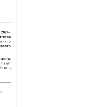
 2024–
итетов
личило
просто
-места,
платят
аботать
а