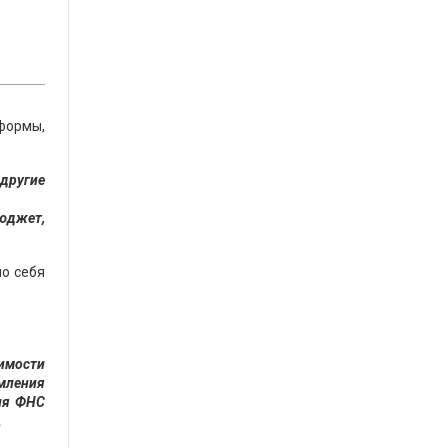
еформы,
 другие
бюджет,
мо себя
имости
омления
ия ФНС
.