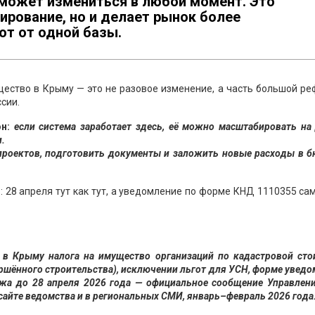
 может измениться в любой момент. Это
ирование, но и делает рынок более
ют от одной базы.
щество в Крыму — это не разовое изменение, а часть большой р
сии.
н:
если система заработает здесь, её можно масштабировать на
.
 проектов, подготовить документы и заложить новые расходы в 
: 28 апреля тут как тут, а уведомление по форме КНД 1110355 са
 в Крыму налога на имущество организаций по кадастровой сто
ершённого строительства), исключении льгот для УСН, форме увед
ежа до 28 апреля 2026 года — официальное сообщение Управлен
сайте ведомства и в региональных СМИ, январь–февраль 2026 года