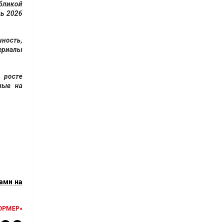
убликой
ль 2026
чность,
ериалы
 росте
ные на
ами на
ОРМЕР»