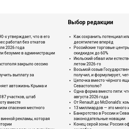
Выбор редакции
-х утверждает, что в его
Как сохранить потенциал ил
ес работал без откатов
десятилетие вперёд
ля 2026 года
Российские торговые центр
или безумие в администрации
скидкидок до 60%
Июльский обвал или естеств
астополя закрыло сессию
летом 2026-го
Восьмой созыв Государствен
лучить выплату за
получил, и формулирует, чег
Цепочка вместо чёрного ящи
еняет автожизнь Крыма и
Севастополю?
Одна форма вместо пяти: чт
187 участков, штаб
августа 2026 года
оту вместе
От Renault до McDonald's: к
изм спасения местного
13 миллиардов — это много 
Банкротство в России и Сева
 винной рекламы, которая
законодательные новации
итории
Конец серой зоны: Россия о