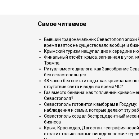
Самое читаемое
Бывший градоначальник Севастополя эпохи 90
время взяток не существовало вообще и бизн
Крымский туризм нащупал дно к середине ию
Финальный отсчёт: крыса, загнанная в угол, 
Трампа
Ритуал вместо диалога: как Заксобрание Сев
без севастопольцев
48 часов без света и воды: как крымчанам по
отсутствие света и воды во время ЧС?
Газ вместо бензина: как топливный кризис м
Севастополя?
Севастополь готовится к выборам в Госдуму: 
наблюдения и семьи, которые делают эту раб
Севастополь создал беспрецедентный механ
бизнеса
Крым, Краснодар, Дагестан: география новой
охватит только южные винодельческие терр