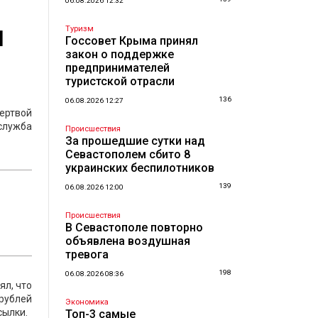
06.08.2026 12:32
ы
Туризм
Госсовет Крыма принял
закон о поддержке
предпринимателей
туристской отрасли
136
06.08.2026 12:27
ертвой
-служба
Происшествия
За прошедшие сутки над
Севастополем сбито 8
украинских беспилотников
139
06.08.2026 12:00
Происшествия
В Севастополе повторно
объявлена воздушная
тревога
198
06.08.2026 08:36
ял, что
 рублей
Экономика
сылки.
Топ-3 самые