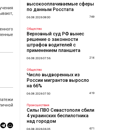
высокооплачиваемые сферы
учения
по данным Росстата
нывают,
769
06.08.2026 08:00
енного
Общество
Верховный суд РФ вынес
вленные
решение о законности
штрафов водителей с
применением планшета
214
06.08.2026 07:56
Общество
Число выдворенных из
России мигрантов выросло
на 66%
419
06.08.2026 07:50
платежи
личной
Происшествия
Силы ПВО Севастополя сбили
4 украинских беспилотника
над городом
671
06.08.2026 06:35