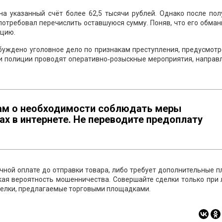
на указанный счёт более 62,5 тысячи рублей. Однако после пол
потребовал перечислить оставшуюся сумму. Поняв, что его обма
ицию.
уждено уголовное дело по признакам преступления, предусмотр
ики полиции проводят оперативно‑розыскные мероприятия, напра
ам о необходимости соблюдать меры
х в интернете. Не переводите предоплату
чной оплате до отправки товара, либо требует дополнительные 
кая вероятность мошенничества. Совершайте сделки только при 
сделки, предлагаемые торговыми площадками.