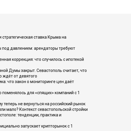
и стратегическая ставка Крыма на
ы под давлением: арендаторы требуют
енная коррекция: что случилось с ипотекой
ной Думы закрыт. Севастополь считает, что
о ждёт от девятого
ка: что закон о мониторинге цен даёт
о поменялось для «спящих» компаний с 1
ому теперь не вернуться на российский рынок
или мало? Контекст севастопольской стройки
стополе: тенденции, практика и
фициально запускает крипторынок с 1