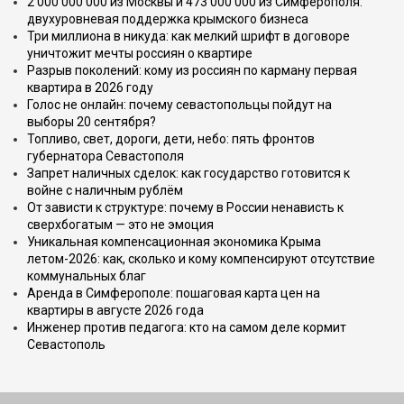
2 000 000 000 из Москвы и 473 000 000 из Симферополя:
двухуровневая поддержка крымского бизнеса
Три миллиона в никуда: как мелкий шрифт в договоре
уничтожит мечты россиян о квартире
Разрыв поколений: кому из россиян по карману первая
квартира в 2026 году
Голос не онлайн: почему севастопольцы пойдут на
выборы 20 сентября?
Топливо, свет, дороги, дети, небо: пять фронтов
губернатора Севастополя
Запрет наличных сделок: как государство готовится к
войне с наличным рублём
От зависти к структуре: почему в России ненависть к
сверхбогатым — это не эмоция
Уникальная компенсационная экономика Крыма
летом-2026: как, сколько и кому компенсируют отсутствие
коммунальных благ
Аренда в Симферополе: пошаговая карта цен на
квартиры в августе 2026 года
Инженер против педагога: кто на самом деле кормит
Севастополь