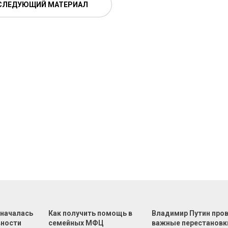
СЛЕДУЮЩИЙ МАТЕРИАЛ
 началась
Как получить помощь в
Владимир Путин про
вности
семейных МФЦ
важные перестановк