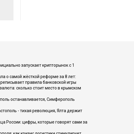
фициально запускает крипторынок с 1
а о самой жёсткой реформе за 8 лет:
ереписывает правила банковской игры
валюта: сколько стоит место в крымском
ополь останавливается, Симферополь
астополь - тихая революция, Ялта держит
ца России: цифры, которые говорят сами за
поля: как кризис логистики стимулирует