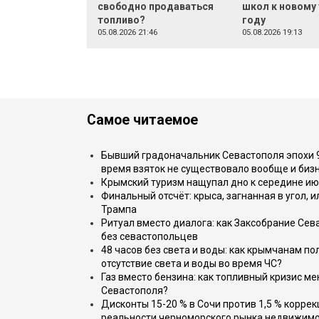
свободно продаваться
школ к новому
топливо?
году
05.08.2026 21:46
05.08.2026 19:13
Самое читаемое
Бывший градоначальник Севастополя эпохи 90
время взяток не существовало вообще и бизн
Крымский туризм нащупал дно к середине ию
Финальный отсчёт: крыса, загнанная в угол, 
Трампа
Ритуал вместо диалога: как Заксобрание Сев
без севастопольцев
48 часов без света и воды: как крымчанам по
отсутствие света и воды во время ЧС?
Газ вместо бензина: как топливный кризис м
Севастополя?
Дисконты 15-20 % в Сочи против 1,5 % коррек
реальности черноморского рынка недвижим