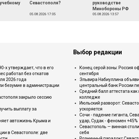
 учебному
Севастополя?
руководстве
Минобороны РФ
05.08.2026 17:05
05.08.2026 13:57
Выбор редакции
-х утверждает, что в его
Конец серой зоны: Россия о
ес работал без откатов
сентября
ля 2026 года
Эльвира Набиуллина объявил
или безумие в администрации
центральный банк России п
Средний балл аттестата как 
астополя закрыло сессию
колледже
Июльский разворот: Севаст
лучить выплату за
ускоряется
Сочи - падение гиганта, Сев
еняет автожизнь Крыма и
удар, Судак - феномен +45%
Севастополь — винная столи
ции в Севастополе: две
себя
ости
Розничный парадокс Севасто