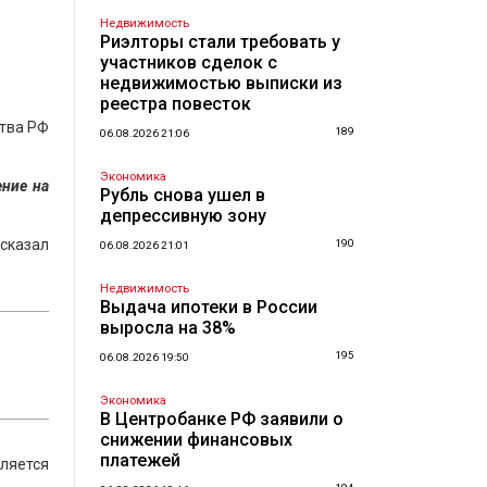
Недвижимость
Риэлторы стали требовать у
участников сделок с
недвижимостью выписки из
реестра повесток
ства РФ
189
06.08.2026 21:06
Экономика
ение на
Рубль снова ушел в
депрессивную зону
 сказал
190
06.08.2026 21:01
Недвижимость
Выдача ипотеки в России
выросла на 38%
195
06.08.2026 19:50
Экономика
В Центробанке РФ заявили о
снижении финансовых
платежей
вляется