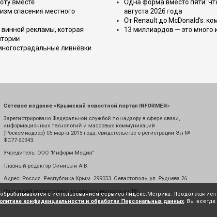
оту вместе
Одна форма вместо пяти: чт
изм спасения местного
августа 2026 года
От Renault до McDonald's: к
 винной рекламы, которая
13 миллиардов — это много 
итории
 многострадальные ливнёвки
Сетевое издание «Крымский новостной портал INFORMER»
Зарегистрировано Федеральной службой по надзору в сфере связи,
информационных технологий и массовых коммуникаций
(Роскомнадзор) 05 марта 2015 года, свидетельство о регистрации Эл №
ФС77-60943.
Учредитель: ООО "Информ Медиа"
Главный редактор Синицын А.В.
Адрес: Россия. Республика Крым. 299053. Севастополь, ул. Руднева 26.
Настоящий ресурс может содержать материалы 18+
е обрабатываются с использованием сервиса Яндекс.Метрика. Продолжая испо
олитике конфиденциальности и обработки Персональных данных
. Вы всегда