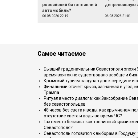
российский битопливный
депрессивную 
автомобиль?
06.08.2026 22:19
06.08.2026 21:01
Самое читаемое
Бывший градоначальник Севастополя эпохи 90
время взяток не существовало вообще и бизн
Крымский туризм нащупал дно к середине ию
Финальный отсчёт: крыса, загнанная в угол, 
Трампа
Ритуал вместо диалога: как Заксобрание Сев
без севастопольцев
48 часов без света и воды: как крымчанам по
отсутствие света и воды во время ЧС?
Газ вместо бензина: как топливный кризис м
Севастополя?
Севастополь готовится к выборам в Госдуму: 