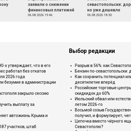
зону
заявили о снижении
севастопольски: дор
финансовых платежей
но уже дешевле
06.08.2026 19:46
06.08.2026 18:30
Выбор редакции
-х утверждает, что в его
Разрыв в 56%: как Севастоп
ес работал без откатов
Бензин по-севастопольски: 
ля 2026 года
Как сохранить потенциал ил
или безумие в администрации
десятилетие вперёд
Российские торговые центр
астополя закрыло сессию
скидкидок до 60%
Июльский обвал или естеств
лучить выплату за
летом 2026-го
Восьмой созыв Государствен
еняет автожизнь Крыма и
получил, и формулирует, чег
Цепочка вместо чёрного ящи
187 участков, штаб
Севастополю?