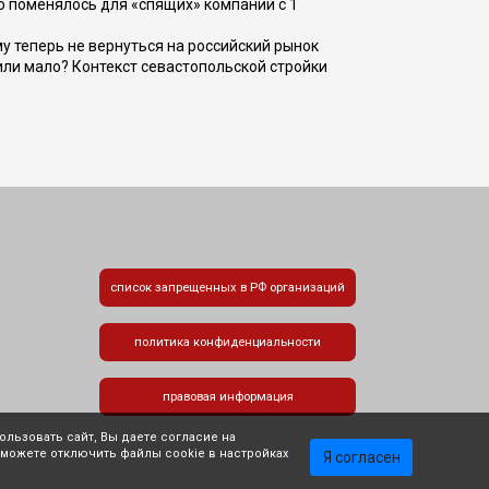
о поменялось для «спящих» компаний с 1
ому теперь не вернуться на российский рынок
или мало? Контекст севастопольской стройки
список запрещенных в РФ организаций
политика конфиденциальности
правовая информация
льзовать сайт, Вы даете согласие на
 можете отключить файлы cookie в настройках
Я согласен