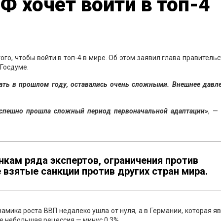
Ф хочет войти в топ-4
го, чтобы войти в топ-4 в мире. Об этом заявил глава правитель
 Госдуме.
ать в прошлом году, оставались очень сложными. Внешнее давл
успешно прошла сложный период первоначальной адаптации»
, —
нкам ряда экспертов, ограничения против
взятые санкции против других стран мира.
намика роста ВВП недалеко ушла от нуля, а в Германии, которая я
 небольшая рецессия — минус 0,3%.