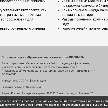
 многострадальные ливнёвки
2 000 000 000 из Москвы и 4
поддержка крымского бизне
усственного интеллекта: как
Три миллиона в никуда: как
 с ветряными мельницами
россиян о квартире
вопрос: условия для
Разрыв поколений: кому из р
году
ния строительного ритейла
Голос не онлайн: почему се
Сетевое издание «Крымский новостной портал INFORMER»
Зарегистрировано Федеральной службой по надзору в сфере связи,
информационных технологий и массовых коммуникаций
(Роскомнадзор) 05 марта 2015 года, свидетельство о регистрации Эл №
ФС77-60943.
Учредитель: ООО "Информ Медиа"
Главный редактор Синицын А.В.
Адрес: Россия. Республика Крым. 299053. Севастополь, ул. Руднева 26.
Настоящий ресурс может содержать материалы 18+
е обрабатываются с использованием сервиса Яндекс.Метрика. Продолжая испо
олитике конфиденциальности и обработки Персональных данных
. Вы всегда