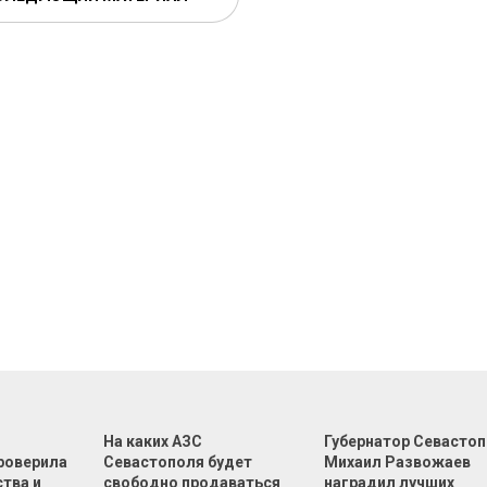
На каких АЗС
Губернатор Севасто
роверила
Севастополя будет
Михаил Развожаев
тва и
свободно продаваться
наградил лучших