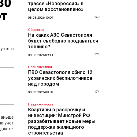
30
трассе «Новороссия» в
целом восстановлено»
от
148
08.08.2026 10:09
Общество
На каких АЗС Севастополя
будет свободно продаваться
топливо?
унте в
174
08.08.2026 09:11
Происшествия
ПВО Севастополя сбило 12
украинских беспилотников
над городом
174
08.08.2026 08:58
Недвижимость
Квартиры в рассрочку и
инвестиции: Минстрой РФ
 Раньше
разрабатывает новые меры
на учёт
поддержки жилищного
юджете.
строительства