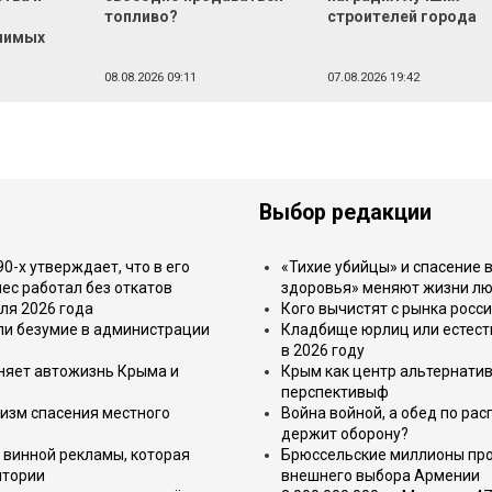
топливо?
строителей города
чимых
08.08.2026 09:11
07.08.2026 19:42
Выбор редакции
-х утверждает, что в его
«Тихие убийцы» и спасение в
ес работал без откатов
здоровья» меняют жизни л
ля 2026 года
Кого вычистят с рынка росс
или безумие в администрации
Кладбище юрлиц или естест
в 2026 году
еняет автожизнь Крыма и
Крым как центр альтернатив
перспективыф
изм спасения местного
Война войной, а обед по ра
держит оборону?
 винной рекламы, которая
Брюссельские миллионы про
итории
внешнего выбора Армении