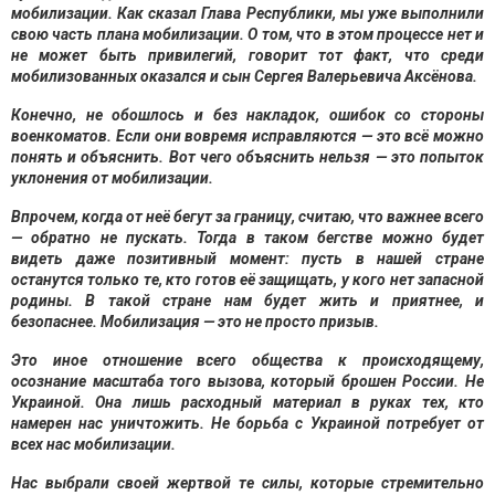
мобилизации. Как сказал Глава Республики, мы уже выполнили
свою часть плана мобилизации. О том, что в этом процессе нет и
не может быть привилегий, говорит тот факт, что среди
мобилизованных оказался и сын Сергея Валерьевича Аксёнова.
Конечно, не обошлось и без накладок, ошибок со стороны
военкоматов. Если они вовремя исправляются — это всё можно
понять и объяснить. Вот чего объяснить нельзя — это попыток
уклонения от мобилизации.
Впрочем, когда от неё бегут за границу, считаю, что важнее всего
— обратно не пускать. Тогда в таком бегстве можно будет
видеть даже позитивный момент: пусть в нашей стране
останутся только те, кто готов её защищать, у кого нет запасной
родины. В такой стране нам будет жить и приятнее, и
безопаснее. Мобилизация — это не просто призыв.
Это иное отношение всего общества к происходящему,
осознание масштаба того вызова, который брошен России. Не
Украиной. Она лишь расходный материал в руках тех, кто
намерен нас уничтожить. Не борьба с Украиной потребует от
всех нас мобилизации.
Нас выбрали своей жертвой те силы, которые стремительно