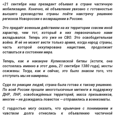
«21 сентября наш президент объявил в стране частичную
мобилизацию. Конечно, её объявление увязано с готовностью
высшего руководства страны пойти навстречу решению
регионов Новороссии о возвращении в Россию.
Это придаёт военным действиям на их территории совсем иной
характер, чем тот, который в них первоначально нами
вкладывался. Теперь это уже не СВО. Это освободительная
война. И её не может вести только армия, когда народ страны,
часть которой оккупирована нацистами, продолжает
оставаться в состоянии мира.
Теперь, как и накануне Куликовской битвы (кстати, она
состоялась именно в этот день, 21 сентября 1380 года), мосты
сожжены. Тогда, как и сейчас, это было знаком того, что
отступать мы не намерены.
Судя по реакции людей, страна была готова к такому решению.
По всей России прошли многотысячные митинги в поддержку
ДНР, ЛНР, освобождённых территорий, масса призывников,
многие — не дожидаясь повесток — отправились в военкоматы.
С гордостью могу сказать, что крымчане с пониманием и
чувством долга отнеслись к объявлению частичной