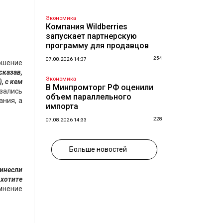
Экономика
Компания Wildberries
запускает партнерскую
программу для продавцов
254
07.08.2026 14:37
ошение
сказав,
Экономика
, с кем
В Минпромторг РФ оценили
зались
объем параллельного
ания, а
импорта
228
07.08.2026 14:33
Больше новостей
ринесли
 хотите
мнение
.