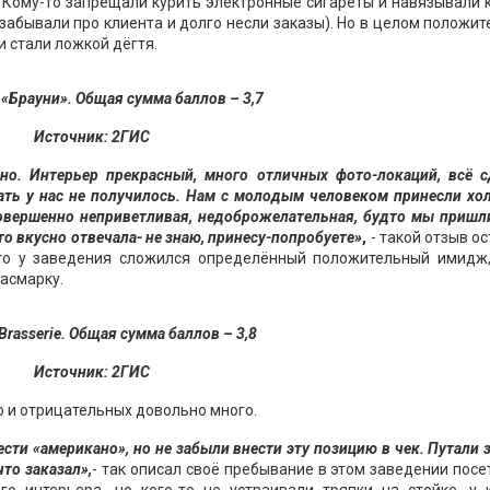
. Кому-то запрещали курить электронные сигареты и навязывали 
абывали про клиента и долго несли заказы). Но в целом положи
 стали ложкой дёгтя.
 «Брауни». Общая сумма баллов – 3,7
Источник: 2ГИС
но. Интерьер прекрасный, много отличных фото-локаций, всё с
шать у нас не получилось. Нам с молодым человеком принесли х
овершенно неприветливая, недоброжелательная, будто мы пришл
то вкусно отвечала- не знаю, принесу-попробуете»
,
- такой отзыв о
то у заведения сложился определённый положительный имидж,
асмарку.
 Brasserie. Общая сумма баллов – 3,8
Источник: 2ГИС
 и отрицательных довольно много.
сти «американо», но не забыли внести эту позицию в чек. Путали 
то заказал»,
- так описал своё пребывание в этом заведении посе