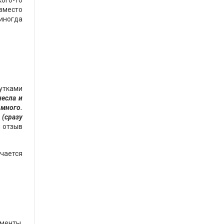
ого-то
 вместо
 иногда
утками
несла и
 много.
 (сразу
й отзыв
чается
менты.