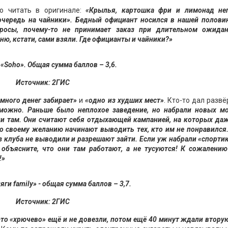
о читать в оригинале:
«Крылья, картошка фри и лимонад неп
«очередь на чайники». Бедный официант носился в нашей полови
росы, почему-то не принимает заказ при длительном ожидан
ню, кстати, сами взяли. Где официанты и чайники?»
р
«
Soho
»
. Общая сумма баллов – 3,6.
Источник: 2ГИС
много денег забирает»
и
«одно из худших мест»
. Кто-то дал разв
 можно. Раньше было неплохое заведение, но набрали новых м
ни там. Они считают себя отдыхающей кампанией, на которых да
по своему желанию начинают выводить тех, кто им не понравился
з клуба не выводили и разрешают зайти. Если уж набрали «спорти
 объясните, что они там работают, а не тусуются! К сожалени
!»
ги family» - общая сумма баллов – 3,7.
Источник: 2ГИС
-то «хрючево» ещё и не довезли, потом ещё 40 минут ждали втору