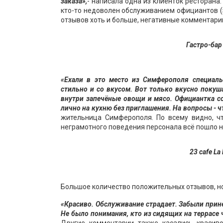
заказа»,
- написала одна из клиенток ресторана
кто-то недоволен обслуживанием официантов (з
отзывов хоть и больше, негативные комментарии
Гастро-бар
«Ехали в это место из Симферополя специаль
стильно и со вкусом. Вот только вкусно поку
внутри запечёные овощи и мясо. Официантка с
лично на кухню без приглашения. На вопросы - ч
жительница Симферополя. По всему видно, ч
неграмотного поведения персонала всё пошло н
23 cafe La
Большое количество положительных отзывов, но
«Красиво. Обслуживание страдает. Забыли прине
Не было понимания, кто из сидящих на террасе ч