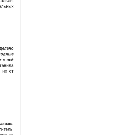
кальян,
тельных
делано
олодные
и к ней
ставила
 но от
заказы.
титель.