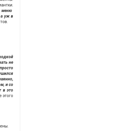
иантки.
о меню
 а уж в
тов.
оходкой
вать не
 просто
сушился
чаянно,
м, и со
т в это
е этого
ены.