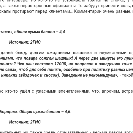
о интерьера, но кого-то не устраивали тряпки на стойке, у к
, а также нерасторопные официанты. То забудут принести соль,
бокалы протирают перед клиентами… Комментарии очень разные,
тажи», общая сумма баллов – 4,4
Источник: 2ГИС
подачей блюд, долгим ожиданием шашлыка и неуместными ш
ениями, что повара сожгли шашлык! А через две минуты его при
 понять? Чек наш составил 17000, но вопросов к заведению тоже
ю связь, чтоб для себя понять, особенно про политику разных цен
о никаких звёздочек и сносок). Заведение не рекомендуем»,
- тако
о кто-то ушёл с ужасными впечатлениями, что, впрочем, встре
Борщок». Общая сумма баллов – 4,6.
Источник: 2ГИС
жительных, но также среди отрицательных - весьма резкие аргу