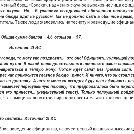
рменный борщ «Солоха», надменно-скучное выражение лица офиц
ят вкусно. Но... В условиях сегодняшней обстановки почему-т
ие блюда идёт на русском. Так не должно быть в обычное время,
етитель. Также люди жаловались на тесноту и равнодушие официан
 Общая сумма баллов – 4,6, отзывов – 57.
Источник: 2ГИС
 городе, то могу вас поздравить - это оно! Официанты гуляющей п
ния кухни. В какой последовательности приносить заказ спраши
ревратиться в тёплую мочу. Потом идёт салат без грамма соли,
рез час приносится главное блюдо - пирог. И ничего, что он стоял 
ало на доставку. А потом мисс «я сегодня буду ваш официант» не
м замечает пересушенную плюшку, что предполагалось быть пирого
ся его принести… (нецензурный текст). Только полоумный пойдё
», -
так эмоционально отреагировала посетительница на посещени
то «лепёхи». Источник: 2ГИС
ное поведение официантов, некачественный шашлык и высокие ц