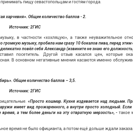
ь принимать пищу севастопольцам и гостям города.
ая харчевня». Общее количество баллов - 2.
Источник: 2ГИС
музыку, в частности «хохляцую», а также неуважительное отн
о громкую музыку, пробила нам сразу 10 бокалов пива, перед этим 
е деликатно повёл себя Александр (извините не знаю его должность)
тавил посетитель. Другой отзыв касался цен, которые ока
усная. В основном негативные мнения касаются именно обслужив
бирь
»
. Общее количество баллов – 3,5.
Источник: 2ГИС
трицательные.
«Просто кошмар. Кухня издевается над людьми. П
аружи имеет вид прожаренного, а внутри просто холодный. Если
е время, а тем более деньги на эту отвратную мерзость», -
такое 
ьное время не было официанта, а потом ещё дольше ждали заказа