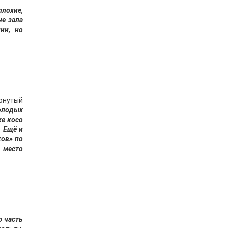
лохие,
не зала
ии, но
ёрнутый
олодых
же косо
. Ещё и
ков» по
ю место
ю часть