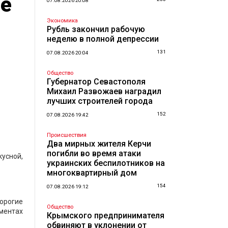
не
07.08.2026 20:08
Экономика
Рубль закончил рабочую
неделю в полной депрессии
131
07.08.2026 20:04
Общество
Губернатор Севастополя
Михаил Развожаев наградил
лучших строителей города
152
07.08.2026 19:42
Происшествия
Два мирных жителя Керчи
погибли во время атаки
усной,
украинских беспилотников на
многоквартирный дом
154
07.08.2026 19:12
орогие
Общество
гментах
Крымского предпринимателя
обвиняют в уклонении от