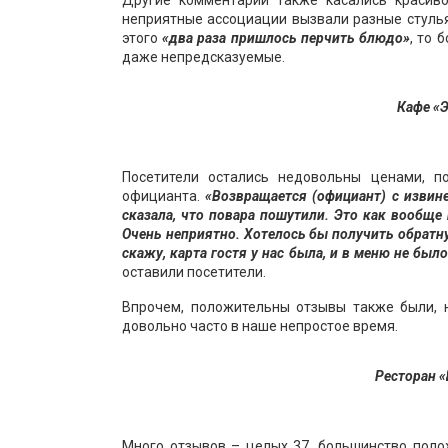
Другие комментарии также касались красивог
неприятные ассоциации вызвали разные стулья
этого
«два раза пришлось перчить блюдо»
, то 
даже непредсказуемые.
Кафе «Э
Посетители остались недовольны ценами, 
официанта.
«Возвращается (официант) с извин
сказала, что повара пошутили. Это как вообще
Очень неприятно. Хотелось бы получить обратну
скажу, карта гостя у нас была, и в меню не был
оставили посетители.
Впрочем, положительны отзывы также были, н
довольно часто в наше непростое время.
Ресторан «
Много отзывов – целых 37, большинство поло