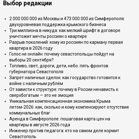
Выбор редакции
2 000 000 000 из Москвы и 473 000 000 из Симферополя:
двухуровневая поддержка крымского бизнеса
Три миллиона в никуда: как мелкий шрифт в договоре
уничтожит мечты россиян о квартире
Разрыв поколений: кому из россиян по карману первая
квартира в 2026 году
Голос не онлайн: почему севастопольцы пойдут на
выборы 20 сентября?
Топливо, свет, дороги, дети, небо: пять фронтов
губернатора Севастополя
Запрет наличных сделок: как государство готовится к
войне с наличным рублём
От зависти к структуре: почему в России ненависть к
сверхбогатым — это не эмоция
Уникальная компенсационная экономика Крыма
летом-2026: как, сколько и кому компенсируют отсутствие
коммунальных благ
Аренда в Симферополе: пошаговая карта цен на
квартиры в августе 2026 года
Инженер против педагога: кто на самом деле кормит
Севастополь