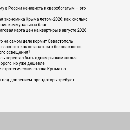
ему в России ненависть к сверхбогатым — это
 экономика Крыма летом-2026: как, сколько
твие коммунальных благ
говая карта цен на квартиры в августе 2026
то на самом деле кормит Севастополь
главного: как оставаться в безопасности,
ого освещения?
оль перестал быть одним рынком жилья
дорого, но уже дешевле
и стратегическая ставка Крыма на
ы под давлением: арендаторы требуют