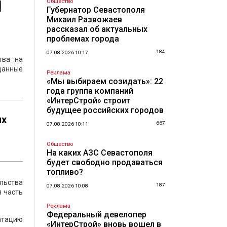
й
Общество
Губернатор Севастополя
Михаил Развожаев
рассказал об актуальных
проблемах города
184
07.08.2026 10:17
тва на
 данные
Реклама
«Мы выбираем созидать»: 22
года группа компаний
«ИнтерСтрой» строит
будущее российских городов
ях
667
07.08.2026 10:11
Общество
На каких АЗС Севастополя
будет свободно продаваться
топливо?
льства
187
07.08.2026 10:08
я часть
Реклама
Федеральный девелопер
атацию
«ИнтерСтрой» вновь вошел в