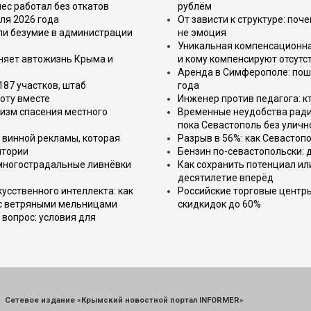
ес работал без откатов
рублём
ля 2026 года
От зависти к структуре: поч
или безумие в администрации
не эмоция
Уникальная компенсационная
еняет автожизнь Крыма и
и кому компенсируют отсутс
Аренда в Симферополе: поша
187 участков, штаб
года
оту вместе
Инженер против педагога: к
изм спасения местного
Временные неудобства ради 
пока Севастополь без уличн
 винной рекламы, которая
Разрыв в 56%: как Севастоп
итории
Бензин по-севастопольски: 
 многострадальные ливнёвки
Как сохранить потенциал ил
десятилетие вперёд
усственного интеллекта: как
Российские торговые центр
 с ветряными мельницами
скидкидок до 60%
вопрос: условия для
Сетевое издание «Крымский новостной портал INFORMER»