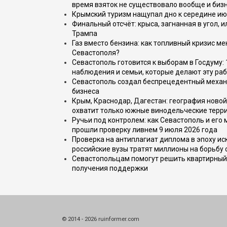
время взяток не существовало вообще и бизн
Крымский туризм нащупал дно к середине ию
Финальный отсчёт: крыса, загнанная в угол, 
Трампа
Газ вместо бензина: как топливный кризис м
Севастополя?
Севастополь готовится к выборам в Госдуму: 
наблюдения и семьи, которые делают эту раб
Севастополь создал беспрецедентный механ
бизнеса
Крым, Краснодар, Дагестан: география новой
охватит только южные винодельческие терр
Ручьи под контролем: как Севастополь и его
прошли проверку ливнем 9 июля 2026 года
Проверка на антиплагиат диплома в эпоху иск
российские вузы тратят миллионы на борьбу
Севастопольцам помогут решить квартирный 
получения поддержки
© 2014 - 2026 ruinformer.com