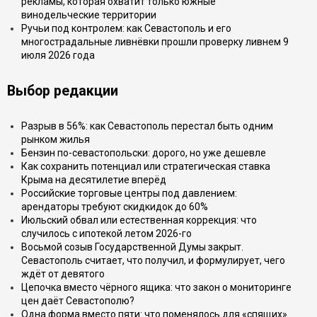
рекламы, которая охватит только южные
винодельческие территории
Ручьи под контролем: как Севастополь и его
многострадальные ливнёвки прошли проверку ливнем 9
июля 2026 года
Выбор редакции
Разрыв в 56%: как Севастополь перестал быть одним
рынком жилья
Бензин по-севастопольски: дорого, но уже дешевле
Как сохранить потенциал или стратегическая ставка
Крыма на десятилетие вперёд
Российские торговые центры под давлением:
арендаторы требуют скидкидок до 60%
Июльский обвал или естественная коррекция: что
случилось с ипотекой летом 2026-го
Восьмой созыв Государственной Думы закрыт.
Севастополь считает, что получил, и формулирует, чего
ждёт от девятого
Цепочка вместо чёрного ящика: что закон о мониторинге
цен даёт Севастополю?
Одна форма вместо пяти: что поменялось для «спящих»