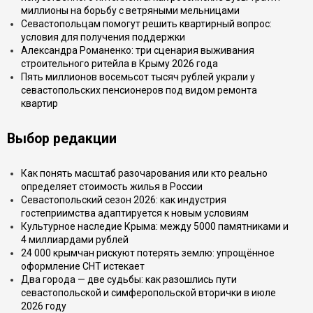
миллионы на борьбу с ветряными мельницами
Севастопольцам помогут решить квартирный вопрос:
условия для получения поддержки
Александра Романенко: три сценария выживания
строительного ритейла в Крыму 2026 года
Пять миллионов восемьсот тысяч рублей украли у
севастопольских пенсионеров под видом ремонта
квартир
Выбор редакции
Как понять масштаб разочарования или кто реально
определяет стоимость жилья в России
Севастопольский сезон 2026: как индустрия
гостеприимства адаптируется к новым условиям
Культурное наследие Крыма: между 5000 памятниками и
4 миллиардами рублей
24 000 крымчан рискуют потерять землю: упрощённое
оформление СНТ истекает
Два города — две судьбы: как разошлись пути
севастопольской и симферопольской вторички в июле
2026 году