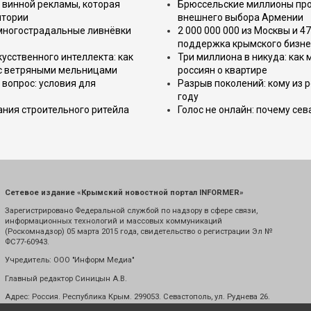
 винной рекламы, которая
Брюссельские миллионы про
итории
внешнего выбора Армении
 многострадальные ливнёвки
2 000 000 000 из Москвы и 4
поддержка крымского бизне
усственного интеллекта: как
Три миллиона в никуда: как
 с ветряными мельницами
россиян о квартире
вопрос: условия для
Разрыв поколений: кому из р
году
ния строительного ритейла
Голос не онлайн: почему се
Сетевое издание «Крымский новостной портал INFORMER»
Зарегистрировано Федеральной службой по надзору в сфере связи,
информационных технологий и массовых коммуникаций
(Роскомнадзор) 05 марта 2015 года, свидетельство о регистрации Эл №
ФС77-60943.
Учредитель: ООО "Информ Медиа"
Главный редактор Синицын А.В.
Адрес: Россия. Республика Крым. 299053. Севастополь, ул. Руднева 26.