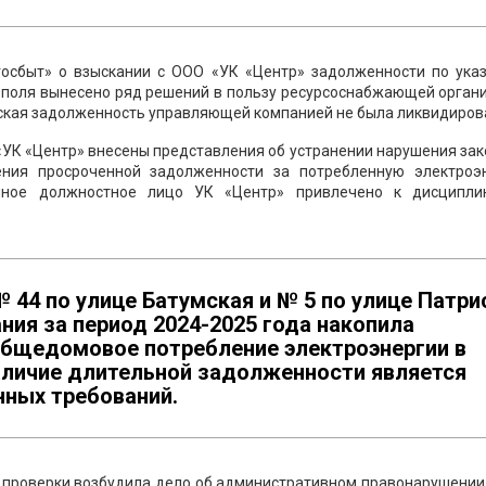
осбыт» о взыскании с ООО «УК «Центр» задолженности по ука
поля вынесено ряд решений в пользу ресурсоснабжающей органи
рская задолженность управляющей компанией не была ликвидиров
 «УК «Центр» внесены представления об устранении нарушения зак
ения просроченной задолженности за потребленную электроэ
енное должностное лицо УК «Центр» привлечено к дисципли
№ 44 по улице Батумская и № 5 по улице Патри
ия за период 2024-2025 года накопила
общедомовое потребление электроэнергии в
Наличие длительной задолженности является
ных требований.
 проверки возбудила дело об административном правонарушении 