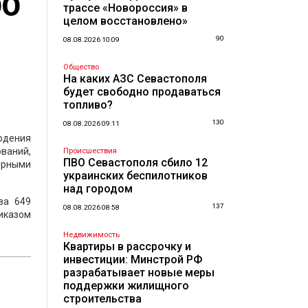
ОО
трассе «Новороссия» в
целом восстановлено»
90
08.08.2026 10:09
Общество
На каких АЗС Севастополя
будет свободно продаваться
топливо?
130
08.08.2026 09:11
юдения
ваний,
Происшествия
ПВО Севастополя сбило 12
ирными
украинских беспилотников
над городом
ва 649
137
08.08.2026 08:58
иказом
Недвижимость
Квартиры в рассрочку и
инвестиции: Минстрой РФ
разрабатывает новые меры
поддержки жилищного
строительства