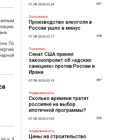
667
07.08.2026 22:24
Экономика
занным
Производство алкоголя в
зации,
России ушло в минус
ана.
338
07.08.2026 22:17
она. По
нергию
Политика
Сенат США принял
нарной
законопроект об «адских
санкциях» против России и
Ирана
387
07.08.2026 22:15
са
Недвижимость
Сколько времени тратят
россияне на выбор
ипотечной программы?
359
07.08.2026 21:02
Недвижимость
Цены на строительство
по ч. 3