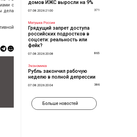
домов ИЖС выросли на 9%
мами с
ы дела
371
07.08.2026 21:00
Матушка Россия
тивной
Грядущий запрет доступа
российских подростков в
соцсети: реальность или
фейк?
865
07.08.2026 20:08
Экономика
Рубль закончил рабочую
неделю в полной депрессии
386
07.08.2026 20:04
Больше новостей