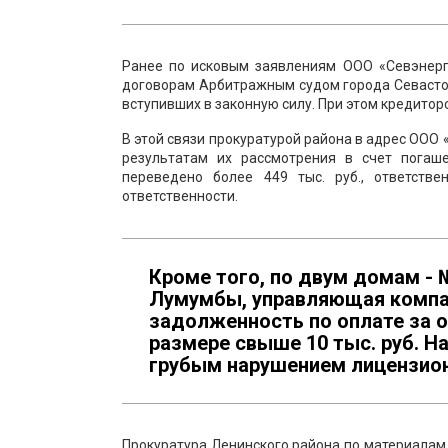
Ранее по исковым заявлениям ООО «Севэнерг
договорам Арбитражным судом города Севасто
вступивших в законную силу. При этом кредито
В этой связи прокуратурой района в адрес ООО
результатам их рассмотрения в счет погаш
переведено более 449 тыс. руб., ответств
ответственности.
Кроме того, по двум домам - 
Лумумбы, управляющая компан
задолженность по оплате за 
размере свыше 10 тыс. руб. 
грубым нарушением лицензион
Прокуратура Ленинского района по материалам