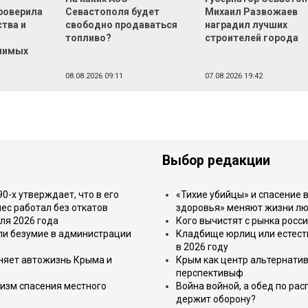
роверила
Севастополя будет
Михаил Развожаев
тва и
свободно продаваться
наградил лучших
топливо?
строителей города
чимых
08.08.2026 09:11
07.08.2026 19:42
Выбор редакции
-х утверждает, что в его
«Тихие убийцы» и спасение в
ес работал без откатов
здоровья» меняют жизни л
ля 2026 года
Кого вычистят с рынка росс
или безумие в администрации
Кладбище юрлиц или естест
в 2026 году
еняет автожизнь Крыма и
Крым как центр альтернатив
перспективыф
изм спасения местного
Война войной, а обед по ра
держит оборону?