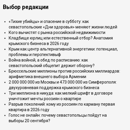
Выбор редакции
«Тихие убийцы» и спасение в субботу: как
севастопольские «Дни здоровья» меняют жизни людей
Кого вычистят с рынка российской недвижимости
Кладбище юрлиц или естественный отбор? Анатомия
крымского бизнеса в 2026 году
Крым как центр альтернативной энергетики: потенциал,
проблемы и перспективыф
Война войной, а обед по расписанию: как
севастопольский общепит держит оборону?
Брюссельские миллионы против российских миллиардов:
арифметика внешнего выбора Армении
2 000 000 000 из Москвы и 473 000 000 из Симферополя:
двухуровневая поддержка крымского бизнеса
Три миллиона в никуда: как мелкий шрифт в договоре
уничтожит мечты россиян о квартире
Разрыв поколений: кому из россиян по карману первая
квартира в 2026 году
Голос не онлайн: почему севастопольцы пойдут на
выборы 20 сентября?