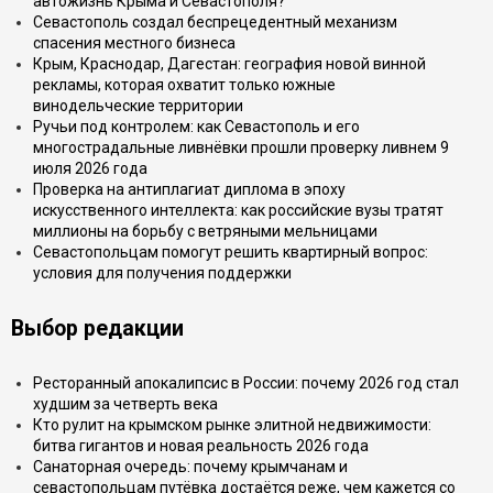
автожизнь Крыма и Севастополя?
Севастополь создал беспрецедентный механизм
спасения местного бизнеса
Крым, Краснодар, Дагестан: география новой винной
рекламы, которая охватит только южные
винодельческие территории
Ручьи под контролем: как Севастополь и его
многострадальные ливнёвки прошли проверку ливнем 9
июля 2026 года
Проверка на антиплагиат диплома в эпоху
искусственного интеллекта: как российские вузы тратят
миллионы на борьбу с ветряными мельницами
Севастопольцам помогут решить квартирный вопрос:
условия для получения поддержки
Выбор редакции
Ресторанный апокалипсис в России: почему 2026 год стал
худшим за четверть века
Кто рулит на крымском рынке элитной недвижимости:
битва гигантов и новая реальность 2026 года
Санаторная очередь: почему крымчанам и
севастопольцам путёвка достаётся реже, чем кажется со