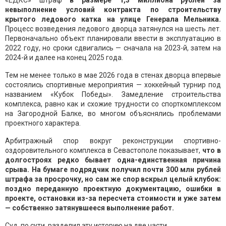
«ЕДКС» штраф
в размере 1,3 миллиона рублей за
невыполнение условий контракта по строительству
крытого ледового катка на улице Генерала Мельника.
Процесс возведения ледового дворца затянулся на шесть лет.
Первоначально объект планировали ввести в эксплуатацию в
2022 году, но сроки сдвигались — сначала на 2023-й, затем на
2024-й и далее на конец 2025 года.
Тем не менее только в мае 2026 года в стенах дворца впервые
состоялись спортивные мероприятия — хоккейный турнир под
названием «Кубок Победы». Замедление строительства
комплекса, равно как и схожие трудности со спорткомплексом
на Загородной Балке, во многом объяснялись проблемами
проектного характера.
Арбитражный спор вокруг реконструкции спортивно-
оздоровительного комплекса в Севастополе показывает,
что в
долгостроях редко бывает одна-единственная причина
срыва. На бумаге подрядчик получил почти 300 млн рублей
штрафа за просрочку, но сам же спор вскрыл целый клубок:
поздно переданную проектную документацию, ошибки в
проекте, остановки из-за пересчета стоимости и уже затем
— собственно затянувшееся выполнение работ.
Суд, по сути, разделил эту историю на две части.