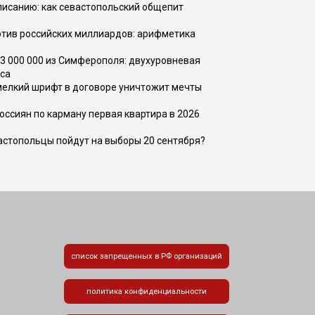
списанию: как севастопольский общепит
тив российских миллиардов: арифметика
73 000 000 из Симферополя: двухуровневая
са
 мелкий шрифт в договоре уничтожит мечты
оссиян по карману первая квартира в 2026
вастопольцы пойдут на выборы 20 сентября?
список запрещенных в РФ организаций
политика конфиденциальности