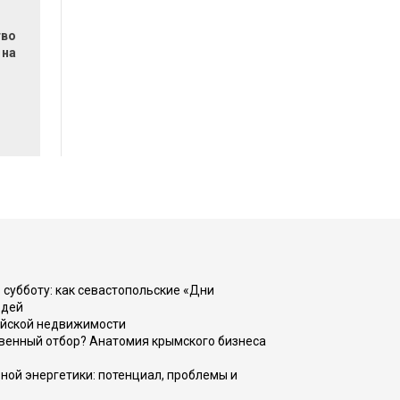
тво
 на
 субботу: как севастопольские «Дни
юдей
ийской недвижимости
венный отбор? Анатомия крымского бизнеса
ной энергетики: потенциал, проблемы и