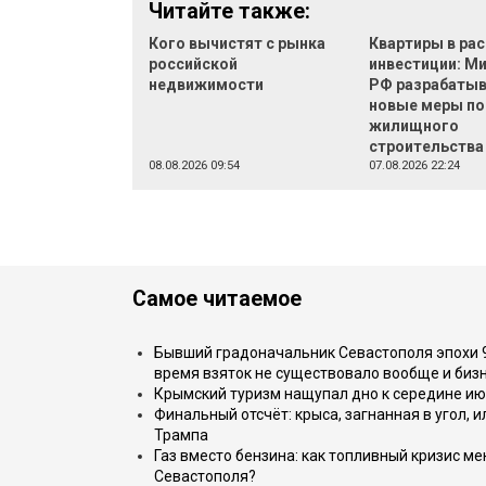
Читайте также:
Кого вычистят с рынка
Квартиры в рас
российской
инвестиции: М
недвижимости
РФ разрабаты
новые меры п
жилищного
строительства
08.08.2026 09:54
07.08.2026 22:24
Самое читаемое
Бывший градоначальник Севастополя эпохи 90
время взяток не существовало вообще и бизн
Крымский туризм нащупал дно к середине ию
Финальный отсчёт: крыса, загнанная в угол, 
Трампа
Газ вместо бензина: как топливный кризис м
Севастополя?