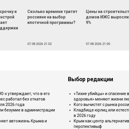
срочку и
Сколько времени тратят
Цены на строительс
инстрой
россияне на выбор
домов ИЖС выросли
вает
ипотечной программы?
9%
оддержки
07.08.2026 21:02
07.08.2026 21:00
Выбор редакции
-х утверждает, что в его
«Тихие убийцы» и спасение в
ес работал без откатов
здоровья» меняют жизни л
ля 2026 года
Кого вычистят с рынка росс
или безумие в администрации
Кладбище юрлиц или естест
в 2026 году
еняет автожизнь Крыма и
Крым как центр альтернатив
перспективыф