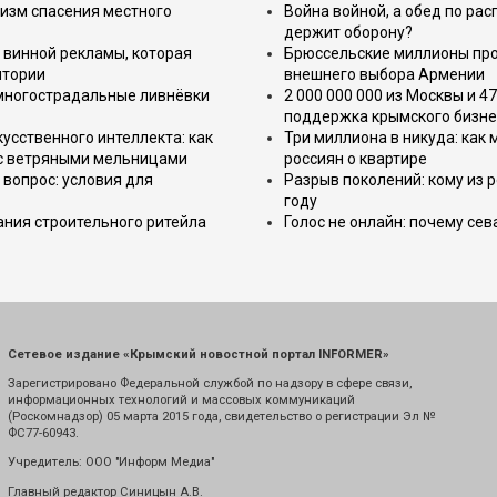
изм спасения местного
Война войной, а обед по ра
держит оборону?
 винной рекламы, которая
Брюссельские миллионы про
итории
внешнего выбора Армении
 многострадальные ливнёвки
2 000 000 000 из Москвы и 4
поддержка крымского бизне
усственного интеллекта: как
Три миллиона в никуда: как
 с ветряными мельницами
россиян о квартире
вопрос: условия для
Разрыв поколений: кому из р
году
ния строительного ритейла
Голос не онлайн: почему се
Сетевое издание «Крымский новостной портал INFORMER»
Зарегистрировано Федеральной службой по надзору в сфере связи,
информационных технологий и массовых коммуникаций
(Роскомнадзор) 05 марта 2015 года, свидетельство о регистрации Эл №
ФС77-60943.
Учредитель: ООО "Информ Медиа"
Главный редактор Синицын А.В.