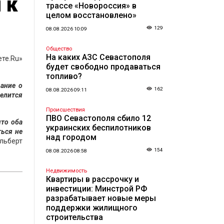
 к
трассе «Новороссия» в
целом восстановлено»
129
08.08.2026 10:09
Общество
На каких АЗС Севастополя
ете.Ru»
будет свободно продаваться
топливо?
вание о
162
08.08.2026 09:11
елится
Происшествия
ПВО Севастополя сбило 12
что оба
украинских беспилотников
ться не
над городом
льберт
154
08.08.2026 08:58
Недвижимость
Квартиры в рассрочку и
инвестиции: Минстрой РФ
разрабатывает новые меры
поддержки жилищного
строительства