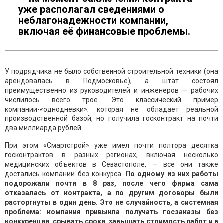
уже располагал сведениями о
неблагонадежности компании,
включая её финансовые проблемы.
У подрядчика не было собственной строительной техники (она
арендовалась в Подмосковье), а штат состоял
преимущественно из руководителей и инженеров — рабочих
числилось всего трое. Это классический пример
компании-«однодневки», которая не обладает реальной
производственной базой, но получила госконтракт на почти
два миллиарда рублей.
При этом «Смартстрой» уже имел почти полтора десятка
госконтрактов в разных регионах, включая несколько
медицинских объектов в Севастополе, — все они также
достались компании без конкурса.
По одному из них работы
подорожали почти в 8 раз, после чего фирма сама
отказалась от контракта, а по другим договоры были
расторгнуты в один день. Это не случайность, а системная
проблема: компания привыкла получать госзаказы без
конкуренции, срывать сроки, завышать стоимость работ и в