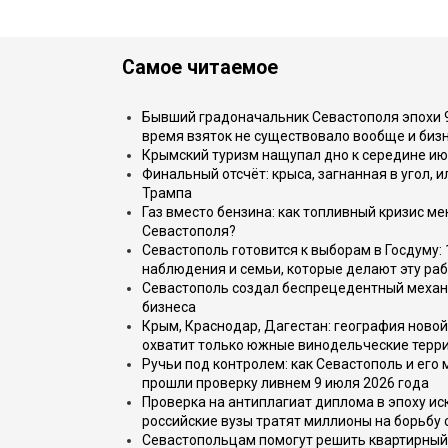
Самое читаемое
Бывший градоначальник Севастополя эпохи 90
время взяток не существовало вообще и бизн
Крымский туризм нащупал дно к середине ию
Финальный отсчёт: крыса, загнанная в угол, 
Трампа
Газ вместо бензина: как топливный кризис м
Севастополя?
Севастополь готовится к выборам в Госдуму: 
наблюдения и семьи, которые делают эту раб
Севастополь создал беспрецедентный механ
бизнеса
Крым, Краснодар, Дагестан: география новой
охватит только южные винодельческие терр
Ручьи под контролем: как Севастополь и его
прошли проверку ливнем 9 июля 2026 года
Проверка на антиплагиат диплома в эпоху иск
российские вузы тратят миллионы на борьбу
Севастопольцам помогут решить квартирный 