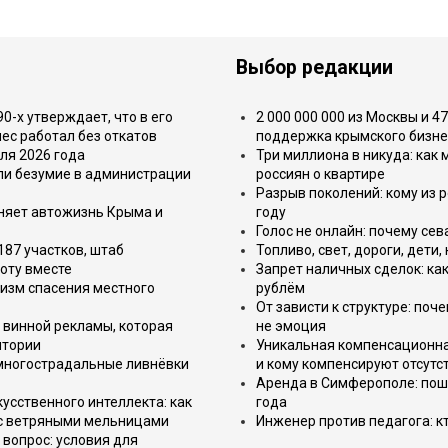
Выбор редакции
-х утверждает, что в его
2 000 000 000 из Москвы и 4
ес работал без откатов
поддержка крымского бизне
ля 2026 года
Три миллиона в никуда: как
или безумие в администрации
россиян о квартире
Разрыв поколений: кому из р
еняет автожизнь Крыма и
году
Голос не онлайн: почему се
187 участков, штаб
Топливо, свет, дороги, дети
оту вместе
Запрет наличных сделок: как
изм спасения местного
рублём
От зависти к структуре: поч
 винной рекламы, которая
не эмоция
итории
Уникальная компенсационная
 многострадальные ливнёвки
и кому компенсируют отсутс
Аренда в Симферополе: поша
усственного интеллекта: как
года
 с ветряными мельницами
Инженер против педагога: к
вопрос: условия для