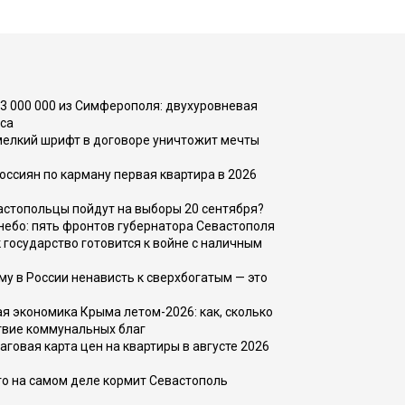
73 000 000 из Симферополя: двухуровневая
са
 мелкий шрифт в договоре уничтожит мечты
оссиян по карману первая квартира в 2026
вастопольцы пойдут на выборы 20 сентября?
, небо: пять фронтов губернатора Севастополя
 государство готовится к войне с наличным
ему в России ненависть к сверхбогатым — это
 экономика Крыма летом-2026: как, сколько
твие коммунальных благ
говая карта цен на квартиры в августе 2026
то на самом деле кормит Севастополь