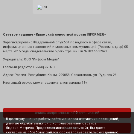
Сетевое издание «Крымский новостной портал INFORMER»
Зарегистрировано Федеральной службой по надзору в сфере связи,
информационных технологий и массовых коммуникаций (Роскомнадзор) 05
марта 2015 года, свидетельство о регистрации Эл № ФС77-60943.
Учредитель: ООО "Информ Медиа"
Главный редактор Синицын А.В.
Адрес: Россия. Республика Крым. 299053. Севастополь, ул. Руднева 26.
Настоящий ресурс может содержать материалы 18+
список запрещенных в РФ организаций
В целях улучшения работы сайта и анализа статистики посещений,
данные обрабатываются с использованием сервиса
Яндекс.Метрика. Продолжая использовать сайт, Вы даете
политика конфиденциальности
согласие на обработку файлов cookie (пользовательских данных),