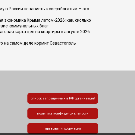
ему в России ненависть к сверхбогатым — это
 экономика Крыма летом-2026: как, сколько
твие коммунальных благ
говая карта цен на квартиры в августе 2026
то на самом деле кормит Севастополь
список запрещенных в РФ организаций
политика конфиденциальности
правовая информация