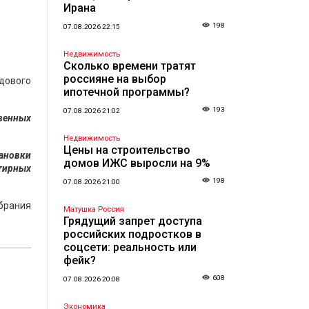
Ирана
198
07.08.2026 22:15
Недвижимость
Сколько времени тратят
россияне на выбор
дового
ипотечной программы?
193
07.08.2026 21:02
твенных
Недвижимость
Цены на строительство
тановки
домов ИЖС выросли на 9%
тирных
198
07.08.2026 21:00
обрания
Матушка Россия
Грядущий запрет доступа
российских подростков в
соцсети: реальность или
фейк?
608
07.08.2026 20:08
Экономика