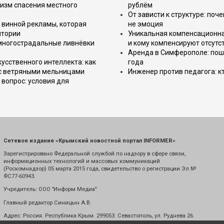
изм спасения местного
рублём
От зависти к структуре: поч
 винной рекламы, которая
не эмоция
итории
Уникальная компенсационная
 многострадальные ливнёвки
и кому компенсируют отсутс
Аренда в Симферополе: поша
усственного интеллекта: как
года
 с ветряными мельницами
Инженер против педагога: к
вопрос: условия для
Сетевое издание «Крымский новостной портал INFORMER»
Зарегистрировано Федеральной службой по надзору в сфере связи,
информационных технологий и массовых коммуникаций
(Роскомнадзор) 05 марта 2015 года, свидетельство о регистрации Эл №
ФС77-60943.
Учредитель: ООО "Информ Медиа"
Главный редактор Синицын А.В.
Адрес: Россия. Республика Крым. 299053. Севастополь, ул. Руднева 26.