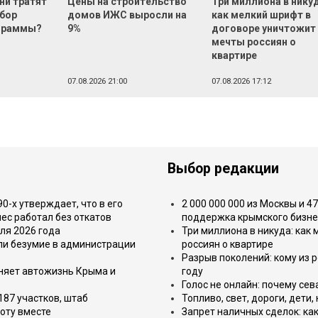
ни тратят
Цены на строительство
Три миллиона в нику
ыбор
домов ИЖС выросли на
как мелкий шрифт в
ограммы?
9%
договоре уничтожит
мечты россиян о
квартире
07.08.2026 21:00
07.08.2026 17:12
Выбор редакции
-х утверждает, что в его
2 000 000 000 из Москвы и 4
ес работал без откатов
поддержка крымского бизне
ля 2026 года
Три миллиона в никуда: как
или безумие в администрации
россиян о квартире
Разрыв поколений: кому из р
еняет автожизнь Крыма и
году
Голос не онлайн: почему се
187 участков, штаб
Топливо, свет, дороги, дети
оту вместе
Запрет наличных сделок: как