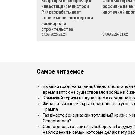
Квартиры в рассрочку и
Сколько време
инвестиции: Минстрой
россияне на в
РФ разрабатывает
ипотечной пр
новые меры поддержки
жилищного
строительства
07.08.2026 22:24
07.08.2026 21:02
Самое читаемое
Бывший градоначальник Севастополя эпохи 90
время взяток не существовало вообще и бизн
Крымский туризм нащупал дно к середине ию
Финальный отсчёт: крыса, загнанная в угол, 
Трампа
Газ вместо бензина: как топливный кризис м
Севастополя?
Севастополь готовится к выборам в Госдуму: 
наблюдения и семьи, которые делают эту раб