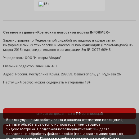
Сетевое издание «Крымский новостной портал INFORMER»
Зарегистрировано Федеральной службой по надзору в сфере связи,
информационных технологий и массовых коммуникаций (Роскомнадзор) 05
марта 2015 года, свидетельство о регистрации Эл № ФС77-60943.
Учредитель: ООО "Информ Медиа"
Главный редактор Синицын А.В.
Адрес: Россия. Республика Крым. 299053. Севастополь, ул. Руднева 26.
Настоящий ресурс может содержать материалы 18+
список запрещенных в РФ организаций
В целях улучшения работы сайта и анализа статистики посещений,
данные обрабатываются с использованием сервиса
Яндекс.Метрика. Продолжая использовать сайт, Вы даете
политика конфиденциальности
согласие на обработку файлов cookie (пользовательских данных),
которые указаны в
Политике конфиденциальности и обработки