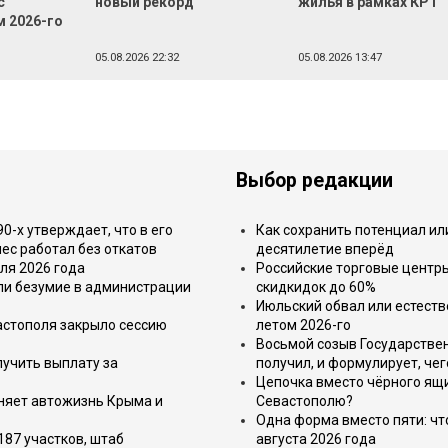
с
новый рекорд
жилья в рамках КРТ
м 2026-го
05.08.2026 22:32
05.08.2026 13:47
Выбор редакции
-х утверждает, что в его
Как сохранить потенциал ил
ес работал без откатов
десятилетие вперёд
ля 2026 года
Российские торговые центр
или безумие в администрации
скидкидок до 60%
Июльский обвал или естеств
астополя закрыло сессию
летом 2026-го
Восьмой созыв Государствен
лучить выплату за
получил, и формулирует, чег
Цепочка вместо чёрного ящи
еняет автожизнь Крыма и
Севастополю?
Одна форма вместо пяти: чт
187 участков, штаб
августа 2026 года