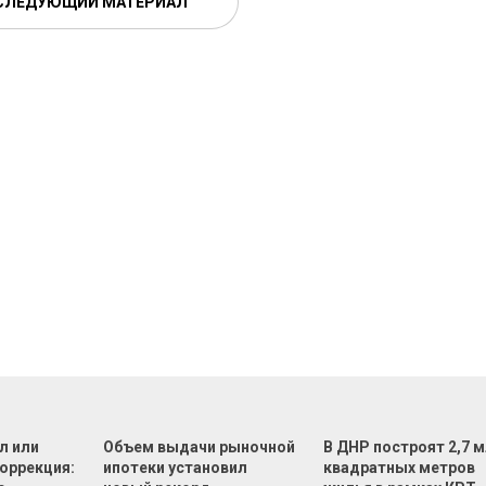
СЛЕДУЮЩИЙ МАТЕРИАЛ
л или
Объем выдачи рыночной
В ДНР построят 2,7 
оррекция:
ипотеки установил
квадратных метров