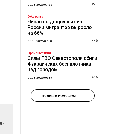
243
06.08.2026 07:56
Общество
Число выдворенных из
России мигрантов выросло
на 66%
446
06.08.2026 07:50
Происшествия
Силы ПВО Севастополя сбили
4 украинских беспилотника
над городом
696
06.08.2026 06:35
Больше новостей
млн