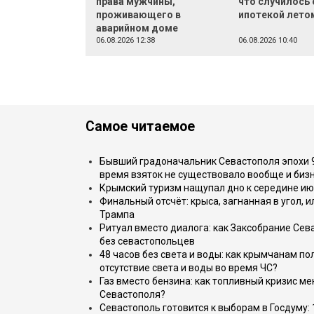
права мужчины,
что случилось 
проживающего в
ипотекой лето
аварийном доме
06.08.2026 12:38
06.08.2026 10:40
Самое читаемое
Бывший градоначальник Севастополя эпохи 90
время взяток не существовало вообще и бизн
Крымский туризм нащупал дно к середине ию
Финальный отсчёт: крыса, загнанная в угол, 
Трампа
Ритуал вместо диалога: как Заксобрание Сев
без севастопольцев
48 часов без света и воды: как крымчанам по
отсутствие света и воды во время ЧС?
Газ вместо бензина: как топливный кризис м
Севастополя?
Севастополь готовится к выборам в Госдуму: 