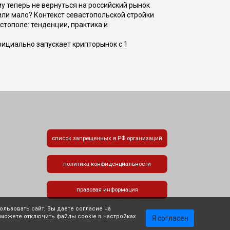
ому теперь не вернуться на российский рынок
или мало? Контекст севастопольской стройки
стополе: тенденции, практика и
фициально запускает крипторынок с 1
список запрещенных в РФ организаций
политика конфиденциальности
правовая информация
льзовать сайт, Вы даете согласие на
 можете отключить файлы cookie в настройках
Я согласен