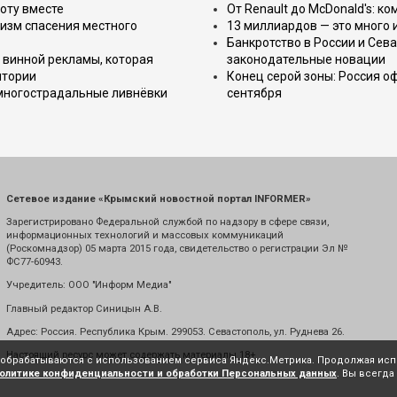
оту вместе
От Renault до McDonald's: к
изм спасения местного
13 миллиардов — это много 
Банкротство в России и Сева
 винной рекламы, которая
законодательные новации
итории
Конец серой зоны: Россия о
 многострадальные ливнёвки
сентября
Сетевое издание «Крымский новостной портал INFORMER»
Зарегистрировано Федеральной службой по надзору в сфере связи,
информационных технологий и массовых коммуникаций
(Роскомнадзор) 05 марта 2015 года, свидетельство о регистрации Эл №
ФС77-60943.
Учредитель: ООО "Информ Медиа"
Главный редактор Синицын А.В.
Адрес: Россия. Республика Крым. 299053. Севастополь, ул. Руднева 26.
Настоящий ресурс может содержать материалы 18+
е обрабатываются с использованием сервиса Яндекс.Метрика. Продолжая испо
олитике конфиденциальности и обработки Персональных данных
. Вы всегда