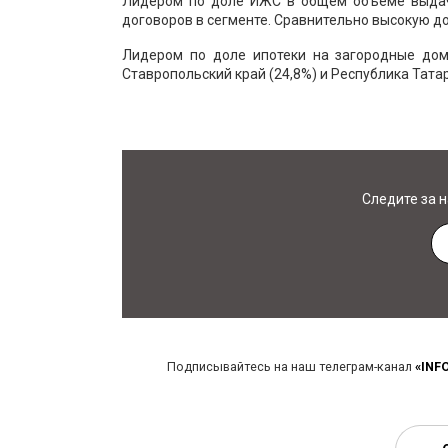
Лидером по доле ИЖС в общем объеме выдач 
договоров в сегменте. Сравнительно высокую до
Лидером по доле ипотеки на загородные дома
Ставропольский край (24,8%) и Республика Татар
Следите за 
Подписывайтесь на наш телеграм-канал
«INF