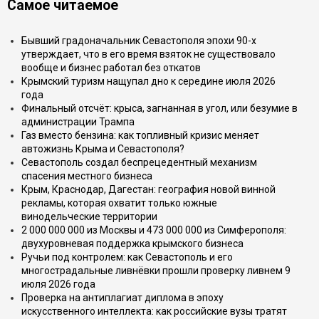
Самое читаемое
Бывший градоначальник Севастополя эпохи 90-х
утверждает, что в его время взяток не существовало
вообще и бизнес работал без откатов
Крымский туризм нащупал дно к середине июля 2026
года
Финальный отсчёт: крыса, загнанная в угол, или безумие в
администрации Трампа
Газ вместо бензина: как топливный кризис меняет
автожизнь Крыма и Севастополя?
Севастополь создал беспрецедентный механизм
спасения местного бизнеса
Крым, Краснодар, Дагестан: география новой винной
рекламы, которая охватит только южные
винодельческие территории
2 000 000 000 из Москвы и 473 000 000 из Симферополя:
двухуровневая поддержка крымского бизнеса
Ручьи под контролем: как Севастополь и его
многострадальные ливнёвки прошли проверку ливнем 9
июля 2026 года
Проверка на антиплагиат диплома в эпоху
искусственного интеллекта: как российские вузы тратят