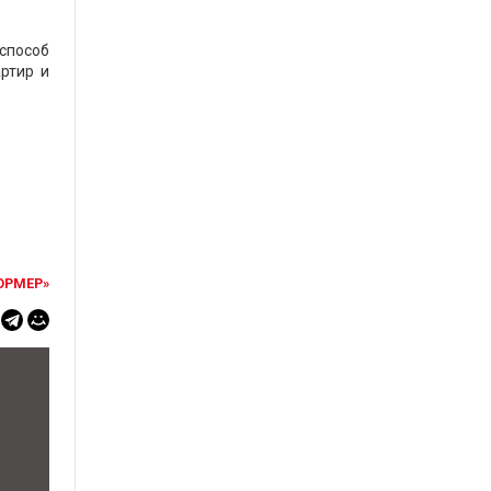
 способ
ртир и
ОРМЕР»