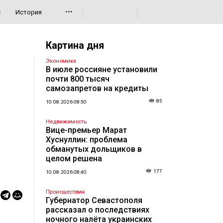
•••
с
История
Картина дня
Экономика
В июле россияне установили
почти 800 тысяч
самозапретов на кредиты
85
10.08.2026 08:50
Недвижимость
Вице-премьер Марат
Хуснуллин: проблема
обманутых дольщиков в
целом решена
177
10.08.2026 08:40
Происшествия
Губернатор Севастополя
рассказал о последствиях
ночного налёта украинских