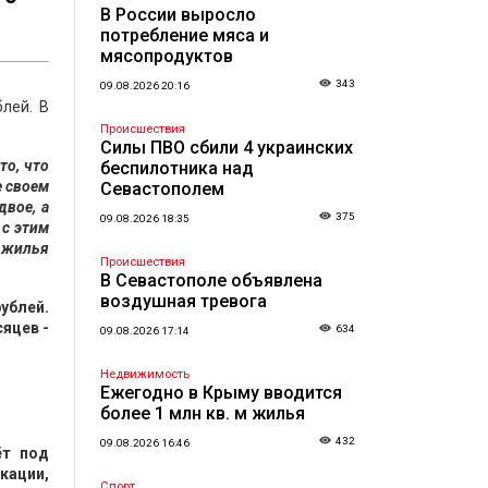
В России выросло
потребление мяса и
мясопродуктов
343
09.08.2026 20:16
блей. В
Происшествия
Силы ПВО сбили 4 украинских
то, что
беспилотника над
е своем
Севастополем
двое, а
375
09.08.2026 18:35
 с этим
о жилья
Происшествия
В Севастополе объявлена
воздушная тревога
ублей.
сяцев -
634
09.08.2026 17:14
Недвижимость
Ежегодно в Крыму вводится
более 1 млн кв. м жилья
432
09.08.2026 16:46
ёт под
кации,
Спорт