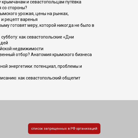
у крымчанам и севастопольцам путёвка
я со стороны?
рымского урожая, цены на рынках,
 и рецепт варенья
рыму готовят меру, которой никогда не было в
 субботу: как севастопольские «Дни
юдей
ийской недвижимости
венный отбор? Анатомия крымского бизнеса
ной энергетики: потенциал, проблемы и
списанию: как севастопольский общепит
список запрещенных в РФ организаций