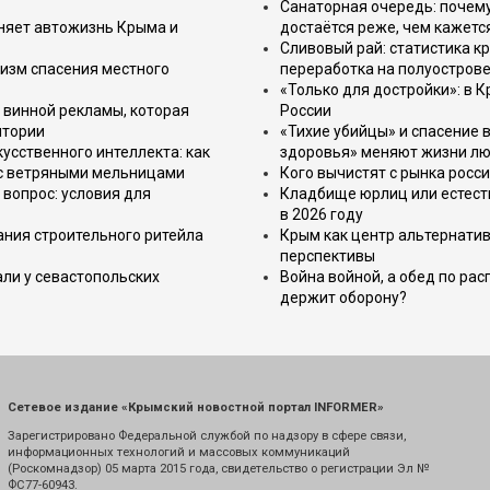
Санаторная очередь: почем
еняет автожизнь Крыма и
достаётся реже, чем кажетс
Сливовый рай: статистика к
изм спасения местного
переработка на полуострове
«Только для достройки»: в К
 винной рекламы, которая
России
итории
«Тихие убийцы» и спасение в
усственного интеллекта: как
здоровья» меняют жизни л
 с ветряными мельницами
Кого вычистят с рынка росс
вопрос: условия для
Кладбище юрлиц или естест
в 2026 году
ния строительного ритейла
Крым как центр альтернатив
перспективы
али у севастопольских
Война войной, а обед по ра
держит оборону?
Сетевое издание «Крымский новостной портал INFORMER»
Зарегистрировано Федеральной службой по надзору в сфере связи,
информационных технологий и массовых коммуникаций
(Роскомнадзор) 05 марта 2015 года, свидетельство о регистрации Эл №
ФС77-60943.