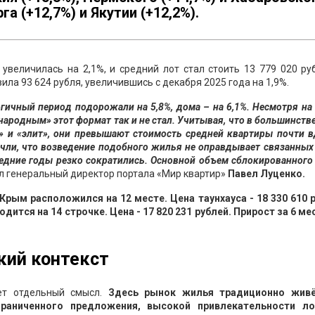
га (+12,7%) и Якутии (+12,2%).
увеличилась на 2,1%, и средний лот стал стоить 13 779 020 ру
ла 93 624 рубля, увеличившись с декабря 2025 года на 1,9%.
гичный период подорожали на 5,8%, дома – на 6,1%. Несмотря на 
народным» этот формат так и не стал. Учитывая, что в большинств
» и «элит», они превышают стоимость средней квартиры почти в
чли, что возведение подобного жилья не оправдывает связанных
ледние годы резко сократились. Основной объем сблокированног
л генеральный директор портала «Мир квартир»
Павел Луценко.
рым расположился на 12 месте. Цена таунхауса - 18 330 610 р
одится на 14 строчке. Цена - 17 820 231 рублей. Прирост за 6 ме
кий контекст
ет отдельный смысл.
Здесь рынок жилья традиционно жив
граниченного предложения, высокой привлекательности ло