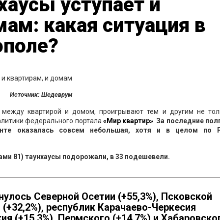
нхаусы уступает и
мам: какая ситуация в
ополе?
Источник: Шедеврум
 между квартирой и домом, проигрывают тем и другим не тол
налитики федерального портала
«Мир квартир»
.
За последние полг
енте оказалась совсем небольшая, хотя и в целом по 
ами 81) таунхаусы подорожали, в 33 подешевели.
улось Северной Осетии (+55,3%), Псковской
 (+32,2%), республик Карачаево-Черкесия
кия (+15,3%), Пермского (+14,7%) и Хабаровско