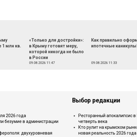
ыму
«Только для достройки»:
Как правильно офор
 1 млн кв.
в Крыму готовят меру,
ипотечные каникулы
которой никогда не было
в России
09.08.2026 11:47
09.08.2026 11:33
Выбор редакции
ля 2026 года
Ресторанный апокалипсис в 
или безумие в администрации
четверть века
Кто рулит на крымском рынк
имферополя: двухуровневая
новая реальность 2026 года