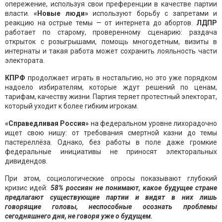
опережение, используя свои преференции в качестве партии
власти.
«Новые люди»
используют борьбу с запретами и
реакцию на острые темы — от интернета до абортов.
ЛДПР
работает по старому, проверенному сценарию: раздача
открыток с розыгрышами, помощь многодетным, визиты в
интернаты и такая работа может сохранить лояльность части
электората.
КПРФ
продолжает играть в ностальгию, но это уже порядком
надоело избирателям, которые ждут решений по ценам,
тарифам, качеству жизни. Партия теряет протестный электорат,
который уходит к более гибким игрокам.
«Справедливая Россия»
на федеральном уровне лихорадочно
ищет свою нишу: от требования смертной казни до темы
пастереллёза. Однако, без работы в поле даже громкие
федеральные инициативы не приносят электоральных
дивидендов.
При этом, социологические опросы показывают глубокий
кризис идей:
58% россиян не понимают, какое будущее стране
предлагают существующие партии и видят в них лишь
говорящие головы, неспособные осознать проблемы
сегодняшнего дня, не говоря уже о будущем.