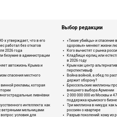
Выбор редакции
-х утверждает, что в его
«Тихие убийцы» и спасение в
ес работал без откатов
здоровья» меняют жизни л
ля 2026 года
Кого вычистят с рынка росс
или безумие в администрации
Кладбище юрлиц или естест
в 2026 году
еняет автожизнь Крыма и
Крым как центр альтернатив
перспективыф
изм спасения местного
Война войной, а обед по ра
держит оборону?
 винной рекламы, которая
Брюссельские миллионы про
итории
внешнего выбора Армении
 многострадальные ливнёвки
2 000 000 000 из Москвы и 4
поддержка крымского бизне
усственного интеллекта: как
Три миллиона в никуда: как
 с ветряными мельницами
россиян о квартире
вопрос: условия для
Разрыв поколений: кому из р