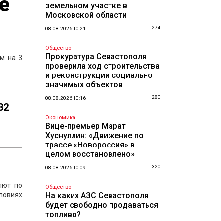
е
земельном участке в
Московской области
274
08.08.2026 10:21
Общество
Прокуратура Севастополя
м на 3
проверила ход строительства
и реконструкции социально
значимых объектов
280
08.08.2026 10:16
32
Экономика
Вице-премьер Марат
Хуснуллин: «Движение по
трассе «Новороссия» в
целом восстановлено»
320
08.08.2026 10:09
лют по
Общество
ловиях
На каких АЗС Севастополя
будет свободно продаваться
топливо?