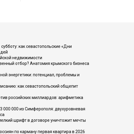
 субботу: как севастопольские «Дни
юдей
ийской недвижимости
венный отбор? Анатомия крымского бизнеса
ной энергетики: потенциал, проблемы и
списанию: как севастопольский общепит
тив российских миллиардов: арифметика
73 000 000 из Симферополя: двухуровневая
са
 мелкий шрифт в договоре уничтожит мечты
оссиян по карману первая квартира в 2026