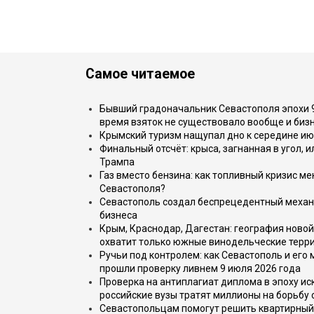
Самое читаемое
Бывший градоначальник Севастополя эпохи 90
время взяток не существовало вообще и бизн
Крымский туризм нащупал дно к середине ию
Финальный отсчёт: крыса, загнанная в угол, 
Трампа
Газ вместо бензина: как топливный кризис м
Севастополя?
Севастополь создал беспрецедентный механ
бизнеса
Крым, Краснодар, Дагестан: география новой
охватит только южные винодельческие терр
Ручьи под контролем: как Севастополь и его
прошли проверку ливнем 9 июля 2026 года
Проверка на антиплагиат диплома в эпоху иск
российские вузы тратят миллионы на борьбу
Севастопольцам помогут решить квартирный 